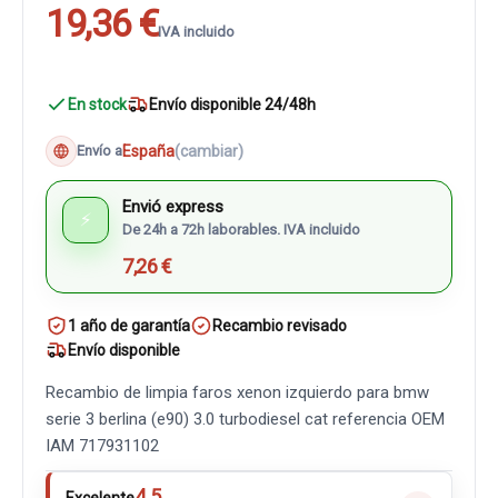
19,36 €
IVA incluido
En stock
Envío disponible 24/48h
España
(cambiar)
Envío a
Envió express
⚡
De 24h a 72h laborables. IVA incluido
7,26 €
1 año de garantía
Recambio revisado
Envío disponible
Recambio de limpia faros xenon izquierdo para bmw
serie 3 berlina (e90) 3.0 turbodiesel cat referencia OEM
IAM 717931102
4.5