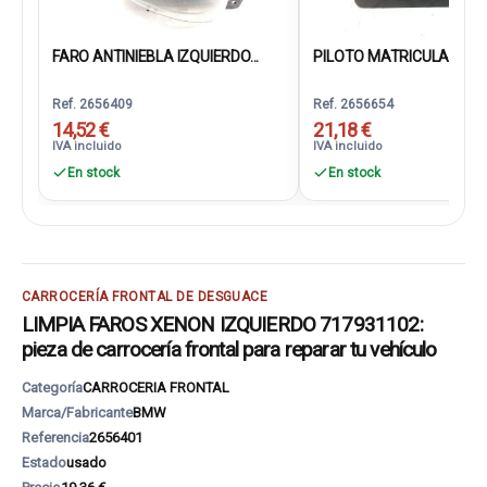
FARO ANTINIEBLA IZQUIERDO...
PILOTO MATRICULA 2646
Ref. 2656409
Ref. 2656654
14,52 €
21,18 €
IVA incluido
IVA incluido
En stock
En stock
CARROCERÍA FRONTAL DE DESGUACE
LIMPIA FAROS XENON IZQUIERDO 717931102:
pieza de carrocería frontal para reparar tu vehículo
Categoría
CARROCERIA FRONTAL
Marca/Fabricante
BMW
Referencia
2656401
Estado
usado