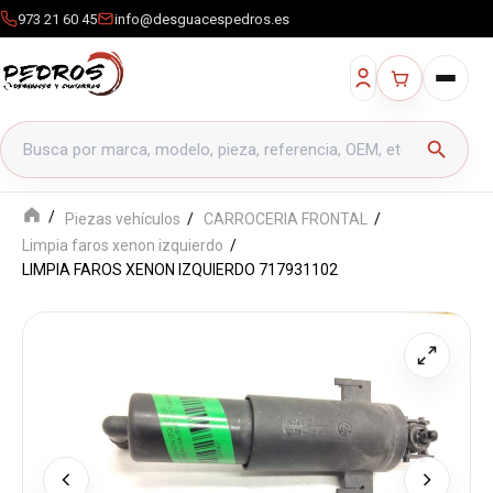
973 21 60 45
info@desguacespedros.es
Buscar productos
search
Piezas vehículos
CARROCERIA FRONTAL
Limpia faros xenon izquierdo
LIMPIA FAROS XENON IZQUIERDO 717931102