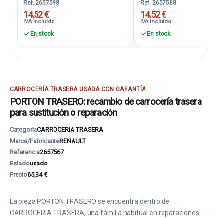
Ref. 2657598
Ref. 2657568
14,52 €
14,52 €
IVA incluido
IVA incluido
En stock
En stock
CARROCERÍA TRASERA USADA CON GARANTÍA
PORTON TRASERO: recambio de carrocería trasera
para sustitución o reparación
Categoría
CARROCERIA TRASERA
Marca/Fabricante
RENAULT
Referencia
2657567
Estado
usado
Precio
65,34 €
La pieza PORTON TRASERO se encuentra dentro de
CARROCERIA TRASERA, una familia habitual en reparaciones