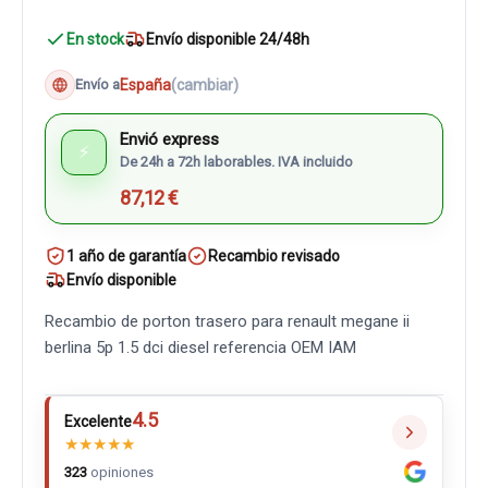
En stock
Envío disponible 24/48h
España
(cambiar)
Envío a
Envió express
⚡
De 24h a 72h laborables. IVA incluido
87,12 €
1 año de garantía
Recambio revisado
Envío disponible
Recambio de porton trasero para renault megane ii
berlina 5p 1.5 dci diesel referencia OEM IAM
4.5
Excelente
★
★
★
★
★
323
opiniones