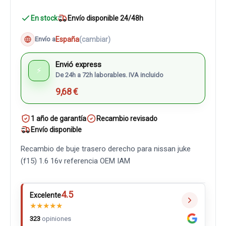
En stock
Envío disponible 24/48h
España
(cambiar)
Envío a
Envió express
⚡
De 24h a 72h laborables. IVA incluido
9,68 €
1 año de garantía
Recambio revisado
Envío disponible
Recambio de buje trasero derecho para nissan juke
(f15) 1.6 16v referencia OEM IAM
4.5
Excelente
★
★
★
★
★
323
opiniones