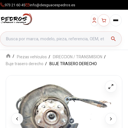
973 21 60 45
info@desguacespedros.es
Buscar productos
search
Piezas vehículos
DIRECCION / TRANSMISION
Buje trasero derecho
BUJE TRASERO DERECHO