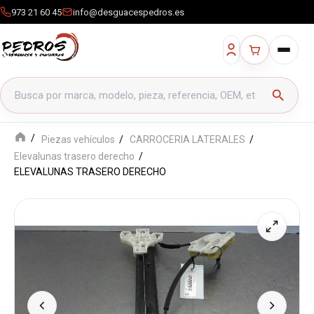
973 21 60 45
info@desguacespedros.es
Buscar productos
search
Piezas vehículos
CARROCERIA LATERALES
Elevalunas trasero derecho
ELEVALUNAS TRASERO DERECHO