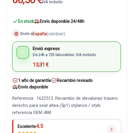
IVA incluido
En stock
Envío disponible 24/48h
España
(cambiar)
Envío a
Envió express
⚡
De 24h a 72h laborables. IVA incluido
13,31 €
1 año de garantía
Recambio revisado
Envío disponible
Referencia : 1622512. Recambio de elevalunas trasero
derecho para seat altea (5p1) stylance / style
referencia OEM IAM
4.5
Excelente
★
★
★
★
★