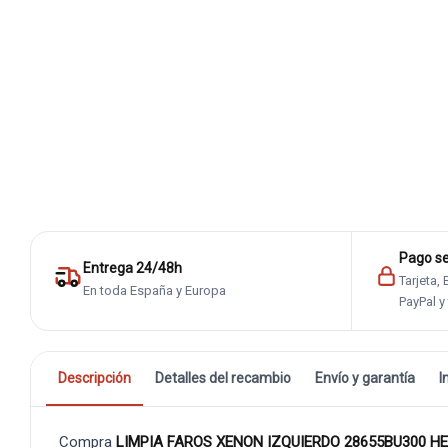
Pago s
Entrega 24/48h
Tarjeta,
En toda España y Europa
PayPal y
Descripción
Detalles del recambio
Envío y garantía
I
Compra
LIMPIA FAROS XENON IZQUIERDO 28655BU300 H