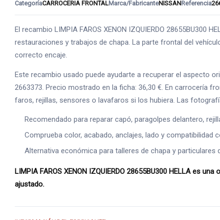
Categoría
CARROCERIA FRONTAL
Marca/Fabricante
NISSAN
Referencia
26
El recambio LIMPIA FAROS XENON IZQUIERDO 28655BU300 HELLA
restauraciones y trabajos de chapa. La parte frontal del vehícul
correcto encaje.
Este recambio usado puede ayudarte a recuperar el aspecto orig
2663373. Precio mostrado en la ficha: 36,30 €. En carrocería fr
faros, rejillas, sensores o lavafaros si los hubiera. Las fotogr
Recomendado para reparar capó, paragolpes delantero, rejilla
Comprueba color, acabado, anclajes, lado y compatibilidad 
Alternativa económica para talleres de chapa y particulares q
LIMPIA FAROS XENON IZQUIERDO 28655BU300 HELLA es una opción
ajustado.