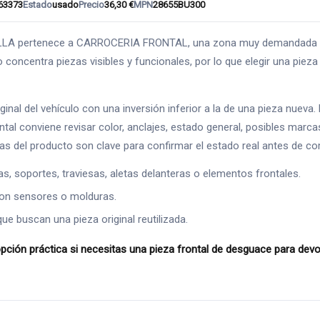
63373
Estado
usado
Precio
36,30 €
MPN
28655BU300
 pertenece a CARROCERIA FRONTAL, una zona muy demandada en re
o concentra piezas visibles y funcionales, por lo que elegir una pie
inal del vehículo con una inversión inferior a la de una pieza nueva
ontal conviene revisar color, anclajes, estado general, posibles marc
afías del producto son clave para confirmar el estado real antes de co
s, soportes, traviesas, aletas delanteras o elementos frontales.
con sensores o molduras.
ue buscan una pieza original reutilizada.
 práctica si necesitas una pieza frontal de desguace para devolv