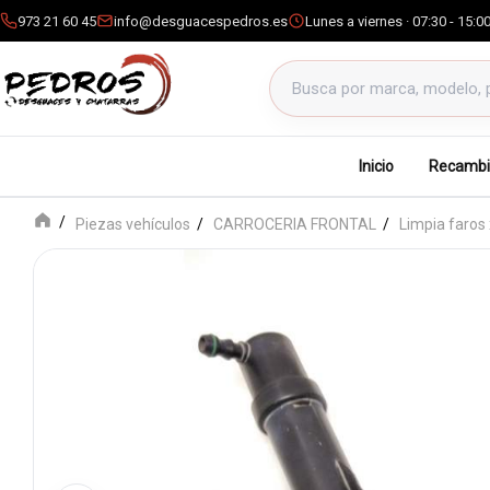
973 21 60 45
info@desguacespedros.es
Lunes a viernes · 07:30 - 15:0
Buscar productos
Inicio
Recambi
Piezas vehículos
CARROCERIA FRONTAL
Limpia faros