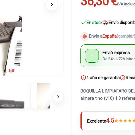
36,30 €
IVA inclui
En stock
Envío disponi
Envío a
España
(cambiar
Envió express
⚡
De 24h a 72h labor
1 año de garantía
Reca
BOQUILLA LIMPIAFARO DEL I
almera tino (v10) 1.8 ref
4.5
★
★
★
★
Excelente