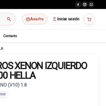
search
Iniciar sesión
Área Pro
Contacto
LA
ROS XENON IZQUIERDO
00 HELLA
O (V10) 1.8
U300