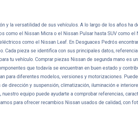
ción y la versatilidad de sus vehículos. A lo largo de los años 
tos como el Nissan Micra o el Nissan Pulsar hasta SUV como el 
 eléctricos como el Nissan Leaf. En Desguaces Pedrós encontra
Cada pieza se identifica con sus principales datos, referencias 
 para tu vehículo. Comprar piezas Nissan de segunda mano es una
r componentes que todavía se encuentran en buen estado y contribu
n para diferentes modelos, versiones y motorizaciones. Puedes
de dirección y suspensión, climatización, iluminación e interio
 nuestro equipo puede ayudarte a comprobar referencias, caracte
amos para ofrecer recambios Nissan usados de calidad, con foto