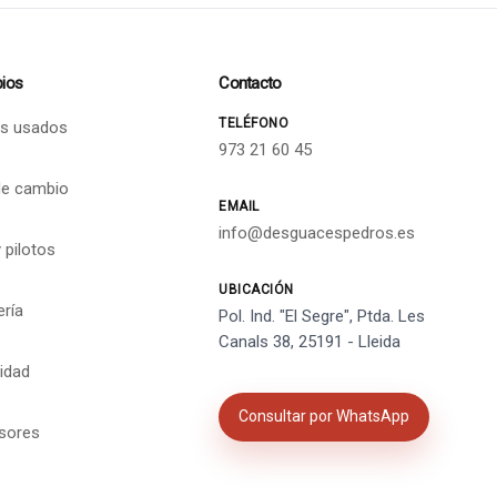
ios
Contacto
TELÉFONO
s usados
973 21 60 45
de cambio
EMAIL
info@desguacespedros.es
 pilotos
UBICACIÓN
ería
Pol. Ind. "El Segre", Ptda. Les
Canals 38, 25191 - Lleida
cidad
Consultar por WhatsApp
isores