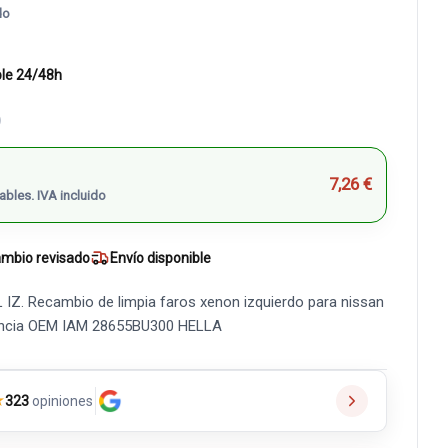
do
ble 24/48h
)
7,26 €
ables. IVA incluido
mbio revisado
Envío disponible
Z. Recambio de limpia faros xenon izquierdo para nissan
erencia OEM IAM 28655BU300 HELLA
★
323
opiniones