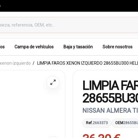
0
os
Campa de vehículos
Baja y tasación
Sobre nosotros
 xenon izquierdo
LIMPIA FAROS XENON IZQUIERDO 28655BU300 HEL
LIMPIA FA
28655BU3
NISSAN ALMERA TIN
Ref.
2663373
OEM
28655B