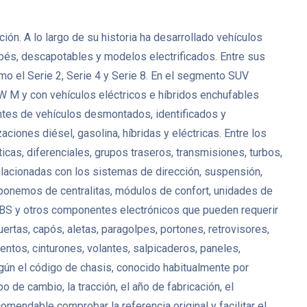
n. A lo largo de su historia ha desarrollado vehículos
upés, descapotables y modelos electrificados. Entre sus
 el Serie 2, Serie 4 y Serie 8. En el segmento SUV
 M y con vehículos eléctricos e híbridos enchufables
tes de vehículos desmontados, identificados y
ciones diésel, gasolina, híbridas y eléctricas. Entre los
, diferenciales, grupos traseros, transmisiones, turbos,
lacionadas con los sistemas de dirección, suspensión,
isponemos de centralitas, módulos de confort, unidades de
 ABS y otros componentes electrónicos que pueden requerir
uertas, capós, aletas, paragolpes, portones, retrovisores,
entos, cinturones, volantes, salpicaderos, paneles,
ún el código de chasis, conocido habitualmente por
de cambio, la tracción, el año de fabricación, el
ndable comprobar la referencia original y facilitar el