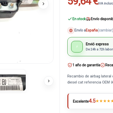
59,64 €
IVA inclui
En stock
Envío disponi
Envío a
España
(cambiar
Envió express
⚡
De 24h a 72h labor
1 año de garantía
Reca
Recambio de airbag lateral 
diesel cat referencia OEM
4.5
★
★
★
★
Excelente