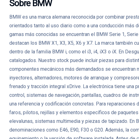
Sobre BMW
BMW es una marca alemana reconocida por combinar prestacio
orientados tanto al uso diario como a una conducción más d
gamas más conocidas se encuentran el BMW Serie 1, Serie 3
destacan los BMW X1, X3, X5, X6 y X7. La marca también cu
dentro de la familia BMW i, como el i3, i4, iX3 o iX. En
catalogados. Nuestro stock puede incluir piezas para distint
componentes mecánicos más demandados se encuentran motor
inyectores, alternadores, motores de arranque y compresor
frenado y tracción integral xDrive. La electrónica tiene un
control, sistemas de navegación, pantallas, cuadros de in
una referencia y codificación concretas. Para reparaciones d
faros, pilotos, rejillas y elementos específicos de paquetes
elevalunas, sistemas multimedia y piezas de tapizado. En
denominaciones como E46, E90, F30 o G20. Además, la compati
equipamiento o la versión de software instalada. Antes de