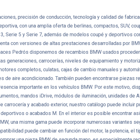
nes, precisión de conducción, tecnología y calidad de fabricació
eportiva, con una amplia oferta de berlinas, compactos, SUV, co
, Serie 5 y Serie 7, además de modelos coupé y deportivos como
enta con versiones de altas prestaciones desarrolladas por BMW
 Desguaces Pedrós disponemos de recambios BMW usados proceden
as generaciones, carrocerías, niveles de equipamiento y motoriza
es completos, culatas, cajas de cambio manuales y automáticas
es de aire acondicionado. También pueden encontrarse piezas re
a presencia importante en los vehículos BMW. Por este motivo, d
strumentos, mandos iDrive, módulos de iluminación, unidades de
e carrocería y acabado exterior, nuestro catálogo puede incluir p
 deportivos o acabados M. En el interior es posible encontrar asi
 BMW, una misma gama puede incorporar numerosas variantes seg
bilidad puede cambiar en función del motor, la potencia, el tipo 
 comprar una pieza BMW de segunda mano, es especialmente recome