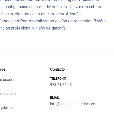
a configuración concreta del vehículo. Utilizar recambios
icas, electrónicas o de carrocería. Además, la
s. En Desguaces Pedrós realizamos envíos de recambios BMW a
ción profesional y 1 año de garantía.
ios
Contacto
TELÉFONO
s usados
973 21 60 45
de cambio
EMAIL
info@desguacespedros.es
 pilotos