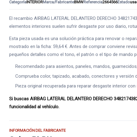
Categoría
INTERIOR
Marca/Fabricante
BMW
Referencia
2664566
Estado
usa
El recambio AIRBAG LATERAL DELANTERO DERECHO 3482174382 for
elementos interiores suelen sufrir desgaste por uso diario, rot
Esta pieza usada es una solución práctica para renovar o repar
mostrado en la ficha: 59,64 €. Antes de comprar conviene revisa
pequeños detalles como el tono, el patrón o el tipo de mando 
Recomendado para asientos, paneles, mandos, guarnecidos, s
Comprueba color, tapizado, acabado, conectores y versión de
Pieza original recuperada para reparar desgaste interior con 
Si buscas AIRBAG LATERAL DELANTERO DERECHO 3482174382 para
funcionalidad al vehículo.
INFORMACIÓN DEL FABRICANTE