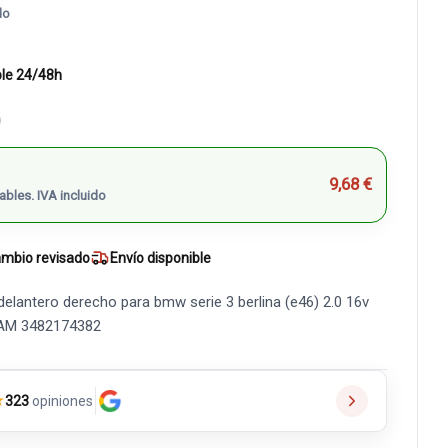
do
ble 24/48h
)
9,68 €
ables. IVA incluido
mbio revisado
Envío disponible
delantero derecho para bmw serie 3 berlina (e46) 2.0 16v
 IAM 3482174382
★
323
opiniones