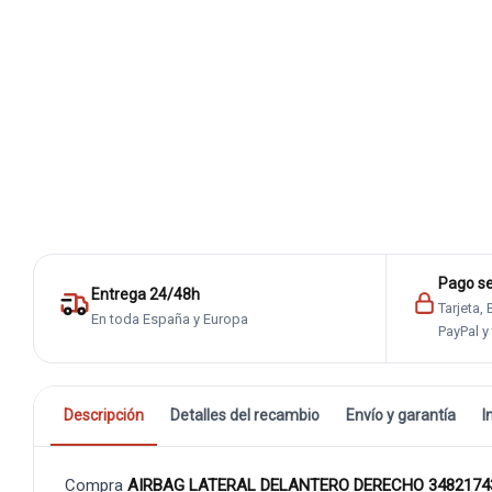
Pago s
Entrega 24/48h
Tarjeta,
En toda España y Europa
PayPal y
Descripción
Detalles del recambio
Envío y garantía
I
Compra
AIRBAG LATERAL DELANTERO DERECHO 348217