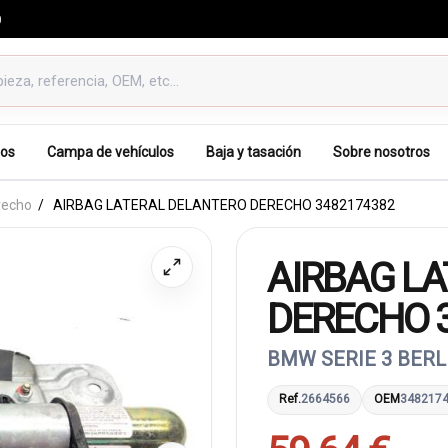
0
os
Campa de vehículos
Baja y tasación
Sobre nosotros
erecho
AIRBAG LATERAL DELANTERO DERECHO 3482174382
AIRBAG L
DERECHO 
BMW SERIE 3 BERLI
Ref.
2664566
OEM
348217