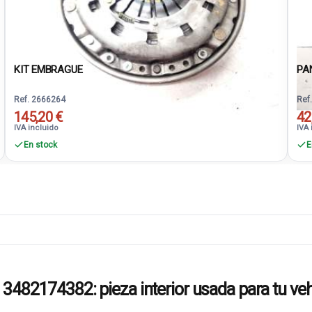
KIT EMBRAGUE
PA
Ref. 2666264
Ref
145,20 €
42
IVA incluido
IVA 
En stock
E
174382: pieza interior usada para tu veh