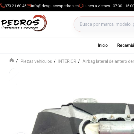
973 21 60 45
info@desguacespedros.es
Lunes a viernes · 07:30 - 15:0
Buscar productos
Inicio
Recambi
Piezas vehículos
INTERIOR
Airbag lateral delantero d