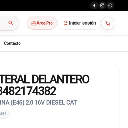
search
Iniciar sesión
Área Pro
Contacto
ATERAL DELANTERO
3482174382
NA (E46) 2.0 16V DIESEL CAT
4382