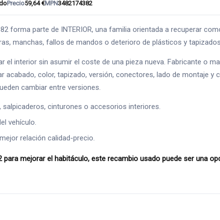
do
Precio
59,64 €
MPN
3482174382
ma parte de INTERIOR, una familia orientada a recuperar comodida
uras, manchas, fallos de mandos o deterioro de plásticos y tapizados
ar el interior sin asumir el coste de una pieza nueva. Fabricante o 
r acabado, color, tapizado, versión, conectores, lado de montaje y co
pueden cambiar entre versiones.
alpicaderos, cinturones o accesorios interiores.
l vehículo.
mejor relación calidad-precio.
 mejorar el habitáculo, este recambio usado puede ser una opci