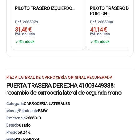
PILOTO TRASERO IZQUIERDO...
PILOTO TRASERO DEREC
PORTON...
Ref. 2665879
Ref. 2665880
31,46 €
41,14 €
IVA incluido
IVA incluido
En stock
En stock
PIEZA LATERAL DE CARROCERÍA ORIGINAL RECUPERADA
PUERTA TRASERA DERECHA 41003449338:
recambio de carrocería lateral de segunda mano
Categoría
CARROCERIA LATERALES
Marca/Fabricante
BMW
Referencia
2666013
Estado
usado
Precio
53,24 €
MPN
41003449338