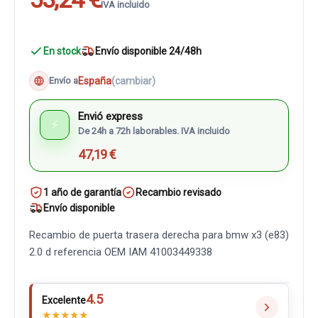
IVA incluido
En stock
Envío disponible 24/48h
España
(cambiar)
Envío a
Envió express
⚡
De 24h a 72h laborables. IVA incluido
47,19 €
1 año de garantía
Recambio revisado
Envío disponible
Recambio de puerta trasera derecha para bmw x3 (e83)
2.0 d referencia OEM IAM 41003449338
4.5
Excelente
★
★
★
★
★