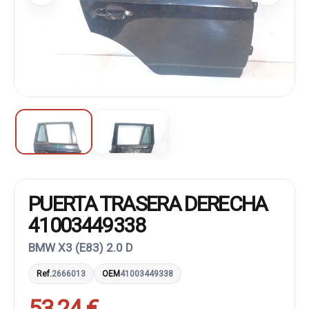
PUERTA TRASERA DERECHA
41003449338
BMW X3 (E83) 2.0 D
Ref.
2666013
OEM
41003449338
53,24 €