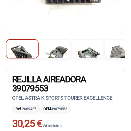
REJILLA AIREADORA
39079553
OPEL ASTRA K SPORTS TOURER EXCELLENCE
Ref.
2669427
OEM
39079553
30,25 €
IVA incluido