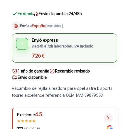
En stock
Envío disponible 24/48h
España
(cambiar)
Envío a
Envió express
⚡
De 24h a 72h laborables. IVA incluido
7,26 €
1 año de garantía
Recambio revisado
Envío disponible
Recambio de rejilla aireadora para opel astra k sports
tourer excellence referencia OEM IAM 39079553
4.5
Excelente
★
★
★
★
★
323
opiniones