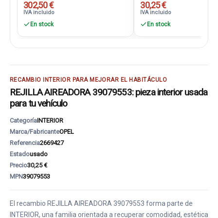
302,50 €
30,25 €
IVA incluido
IVA incluido
En stock
En stock
RECAMBIO INTERIOR PARA MEJORAR EL HABITÁCULO
REJILLA AIREADORA 39079553: pieza interior usada
para tu vehículo
Categoría
INTERIOR
Marca/Fabricante
OPEL
Referencia
2669427
Estado
usado
Precio
30,25 €
MPN
39079553
El recambio REJILLA AIREADORA 39079553 forma parte de
INTERIOR, una familia orientada a recuperar comodidad, estética