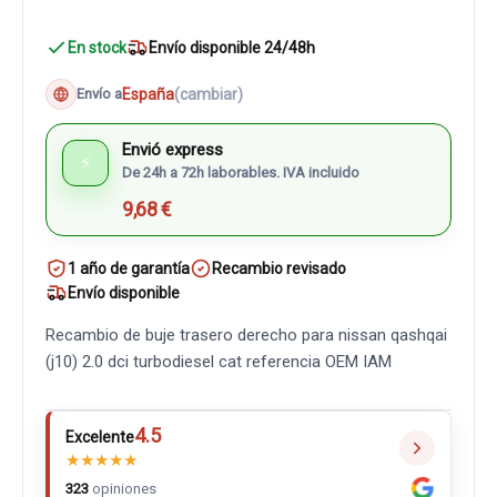
En stock
Envío disponible 24/48h
España
(cambiar)
Envío a
Envió express
⚡
De 24h a 72h laborables. IVA incluido
9,68 €
1 año de garantía
Recambio revisado
Envío disponible
Recambio de buje trasero derecho para nissan qashqai
(j10) 2.0 dci turbodiesel cat referencia OEM IAM
4.5
Excelente
★
★
★
★
★
323
opiniones