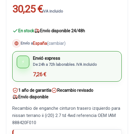
30,25 €
IVA incluido
En stock
Envío disponible 24/48h
España
(cambiar)
Envío a
Envió express
⚡
De 24h a 72h laborables. IVA incluido
7,26 €
1 año de garantía
Recambio revisado
Envío disponible
Recambio de enganche cinturon trasero izquierdo para
nissan terrano ii (r20) 2.7 td 4wd referencia OEM IAM
888420F010