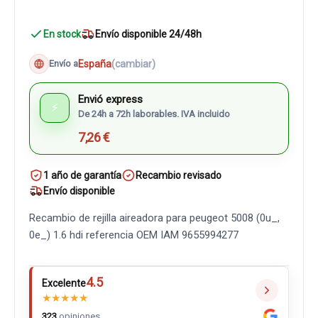
En stock
Envío disponible 24/48h
España
(cambiar)
Envío a
Envió express
⚡
De 24h a 72h laborables. IVA incluido
7,26 €
1 año de garantía
Recambio revisado
Envío disponible
Recambio de rejilla aireadora para peugeot 5008 (0u_,
0e_) 1.6 hdi referencia OEM IAM 9655994277
4.5
Excelente
★
★
★
★
★
323
opiniones