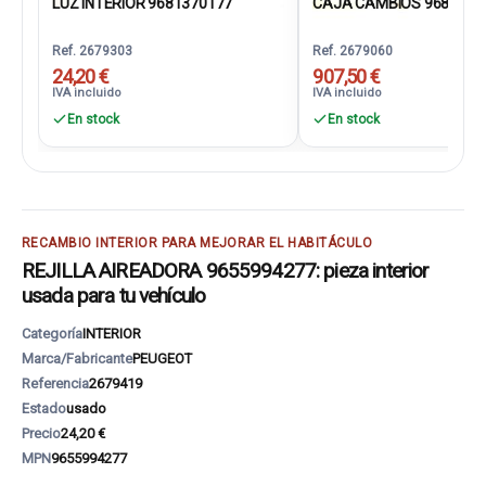
LUZ INTERIOR 9681370177
CAJA CAMBIOS 96889443
Ref. 2679303
Ref. 2679060
24,20 €
907,50 €
IVA incluido
IVA incluido
En stock
En stock
RECAMBIO INTERIOR PARA MEJORAR EL HABITÁCULO
REJILLA AIREADORA 9655994277: pieza interior
usada para tu vehículo
Categoría
INTERIOR
Marca/Fabricante
PEUGEOT
Referencia
2679419
Estado
usado
Precio
24,20 €
MPN
9655994277