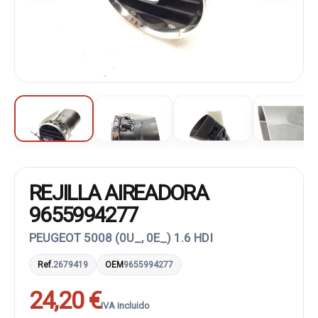
REJILLA AIREADORA
9655994277
PEUGEOT 5008 (0U_, 0E_) 1.6 HDI
Ref.
2679419
OEM
9655994277
24,20 €
IVA incluido