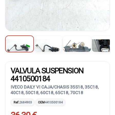
VALVULA SUSPENSION
4410500184
IVECO DAILY VI CAJA/CHASIS 35S18, 35C18,
40C18, 50C18, 60C18, 65C18, 70C18
Ref.
2684903
OEM
4410500184