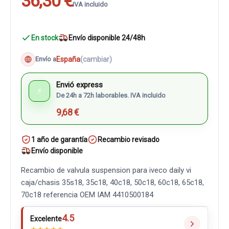
36,30 €
IVA incluido
En stock
Envío disponible 24/48h
España
(cambiar)
Envío a
Envió express
⚡
De 24h a 72h laborables. IVA incluido
9,68 €
1 año de garantía
Recambio revisado
Envío disponible
Recambio de valvula suspension para iveco daily vi
caja/chasis 35s18, 35c18, 40c18, 50c18, 60c18, 65c18,
70c18 referencia OEM IAM 4410500184
4.5
Excelente