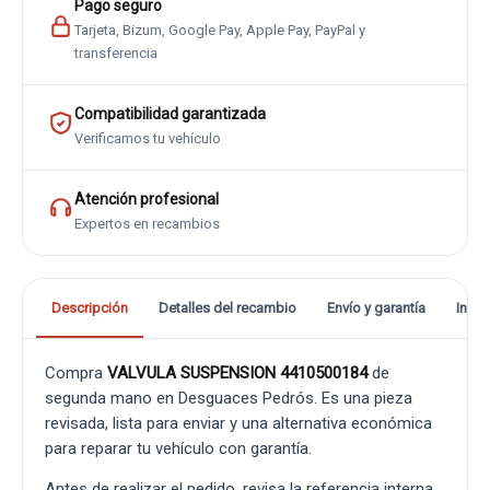
Pago seguro
Tarjeta, Bizum, Google Pay, Apple Pay, PayPal y
transferencia
Compatibilidad garantizada
Verificamos tu vehículo
Atención profesional
Expertos en recambios
Descripción
Detalles del recambio
Envío y garantía
Info
Compra
VALVULA SUSPENSION 4410500184
de
segunda mano en Desguaces Pedrós. Es una pieza
revisada, lista para enviar y una alternativa económica
para reparar tu vehículo con garantía.
Antes de realizar el pedido, revisa la referencia interna,