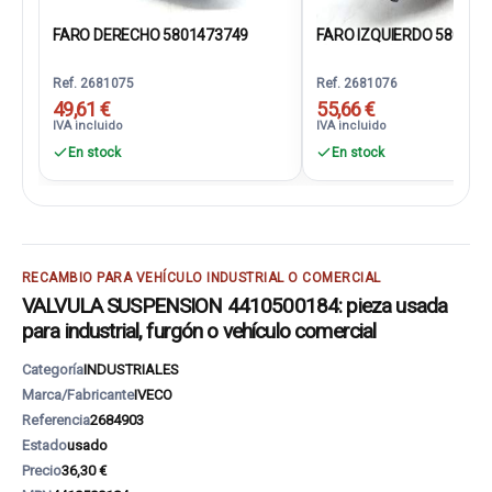
FARO DERECHO 5801473749
FARO IZQUIERDO 580147
Ref. 2681075
Ref. 2681076
49,61 €
55,66 €
IVA incluido
IVA incluido
En stock
En stock
RECAMBIO PARA VEHÍCULO INDUSTRIAL O COMERCIAL
VALVULA SUSPENSION 4410500184: pieza usada
para industrial, furgón o vehículo comercial
Categoría
INDUSTRIALES
Marca/Fabricante
IVECO
Referencia
2684903
Estado
usado
Precio
36,30 €