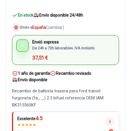
En stock
Envío disponible 24/48h
España
(cambiar)
Envío a
Envió express
⚡
De 24h a 72h laborables. IVA incluido
37,51 €
1 año de garantía
Recambio revisado
Envío disponible
Recambio de ballesta trasera para ford transit
furgoneta (fa_ _) 2.3 bifuel referencia OEM IAM
BK315560KF
4.5
Excelente
★
★
★
★
★