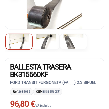
BALLESTA TRASERA
BK315560KF
FORD TRANSIT FURGONETA (FA_ _) 2.3 BIFUEL
Ref.
2685036
OEM
BK315560KF
96,80 €
IVA incluido