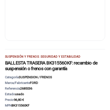
SUSPENSIÓN Y FRENOS: SEGURIDAD Y ESTABILIDAD
BALLESTA TRASERA BK315560KF: recambio de
suspensión o frenos con garantía
Categoría
SUSPENSION / FRENOS
Marca/Fabricante
FORD
Referencia
2685036
Estado
usado
Precio
96,80 €
MPN
BK315560KF