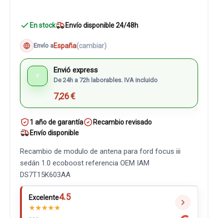
En stock
Envío disponible 24/48h
España
(cambiar)
Envío a
Envió express
⚡
De 24h a 72h laborables. IVA incluido
7,26 €
1 año de garantía
Recambio revisado
Envío disponible
Recambio de modulo de antena para ford focus iii
sedán 1.0 ecoboost referencia OEM IAM
DS7T15K603AA
4.5
Excelente
★
★
★
★
★