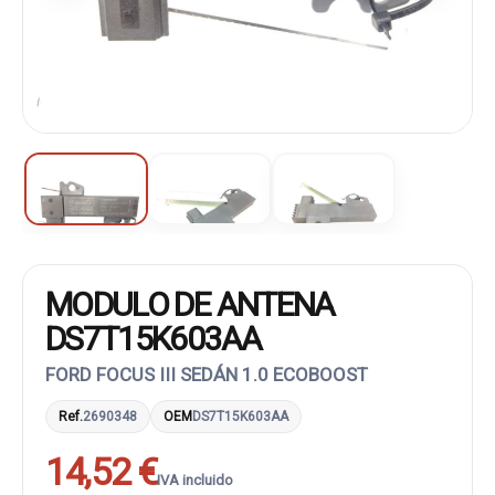
MODULO DE ANTENA
DS7T15K603AA
FORD FOCUS III SEDÁN 1.0 ECOBOOST
Ref.
2690348
OEM
DS7T15K603AA
14,52 €
IVA incluido