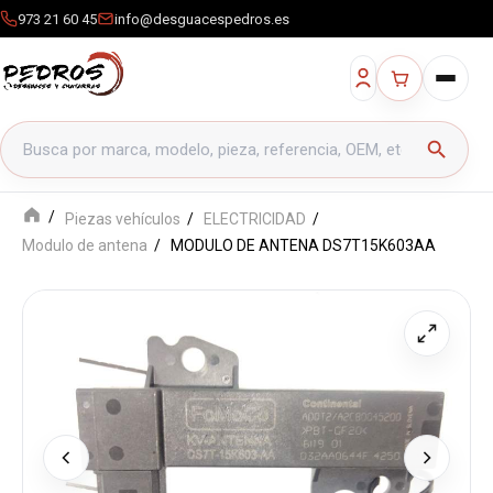
973 21 60 45
info@desguacespedros.es
Buscar productos
search
Piezas vehículos
ELECTRICIDAD
Modulo de antena
MODULO DE ANTENA DS7T15K603AA