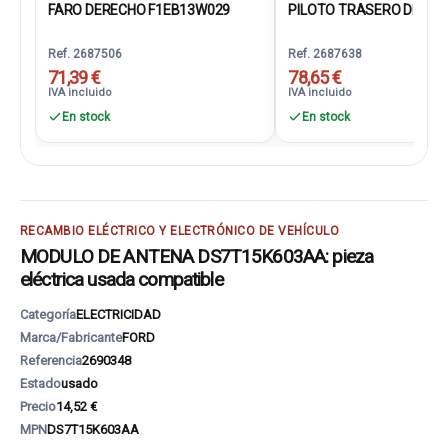
FARO DERECHO F1EB13W029
PILOTO TRASERO DERECH
Ref. 2687506
Ref. 2687638
71,39 €
78,65 €
IVA incluido
IVA incluido
En stock
En stock
RECAMBIO ELÉCTRICO Y ELECTRÓNICO DE VEHÍCULO
MODULO DE ANTENA DS7T15K603AA: pieza
eléctrica usada compatible
Categoría
ELECTRICIDAD
Marca/Fabricante
FORD
Referencia
2690348
Estado
usado
Precio
14,52 €
MPN
DS7T15K603AA