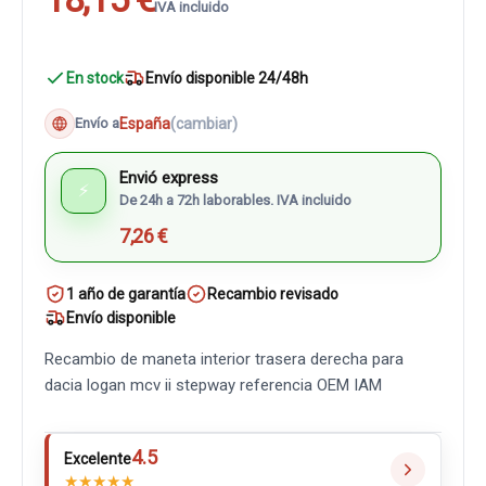
IVA incluido
En stock
Envío disponible 24/48h
España
(cambiar)
Envío a
Envió express
⚡
De 24h a 72h laborables. IVA incluido
7,26 €
1 año de garantía
Recambio revisado
Envío disponible
Recambio de maneta interior trasera derecha para
dacia logan mcv ii stepway referencia OEM IAM
4.5
Excelente
★
★
★
★
★