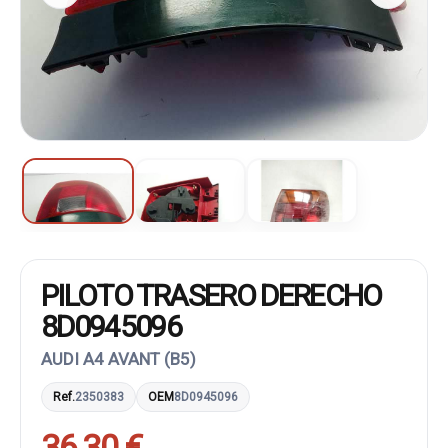
PILOTO TRASERO DERECHO
8D0945096
AUDI A4 AVANT (B5)
Ref.
2350383
OEM
8D0945096
36,30 €