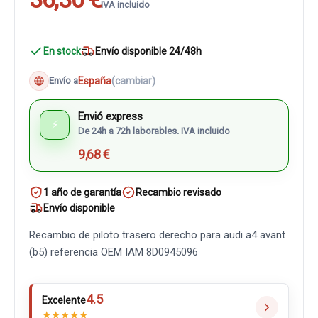
IVA incluido
En stock
Envío disponible 24/48h
España
(cambiar)
Envío a
Envió express
⚡
De 24h a 72h laborables. IVA incluido
9,68 €
1 año de garantía
Recambio revisado
Envío disponible
Recambio de piloto trasero derecho para audi a4 avant
(b5) referencia OEM IAM 8D0945096
4.5
Excelente
★
★
★
★
★