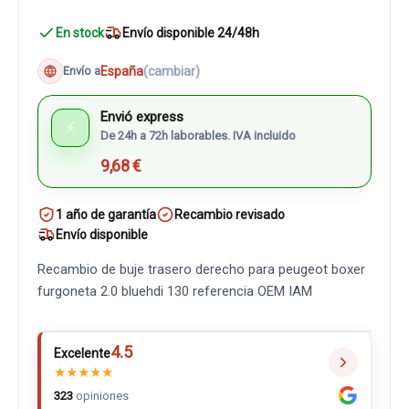
En stock
Envío disponible 24/48h
España
(cambiar)
Envío a
Envió express
⚡
De 24h a 72h laborables. IVA incluido
9,68 €
1 año de garantía
Recambio revisado
Envío disponible
Recambio de buje trasero derecho para peugeot boxer
furgoneta 2.0 bluehdi 130 referencia OEM IAM
4.5
Excelente
★
★
★
★
★
323
opiniones