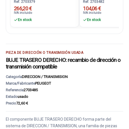
Ref. 2703379
Ref. 2703482
266,20 €
104,06 €
IVA incluido
IVA incluido
En stock
En stock
PIEZA DE DIRECCIÓN O TRANSMISIÓN USADA
BUJE TRASERO DERECHO: recambio de dirección o
transmisión compatible
Categoría
DIRECCION / TRANSMISION
Marca/Fabricante
PEUGEOT
Referencia
2703485
Estado
usado
Precio
72,60 €
El componente BUJE TRASERO DERECHO forma parte del
sistema de DIRECCION / TRANSMISION, una familia de piezas