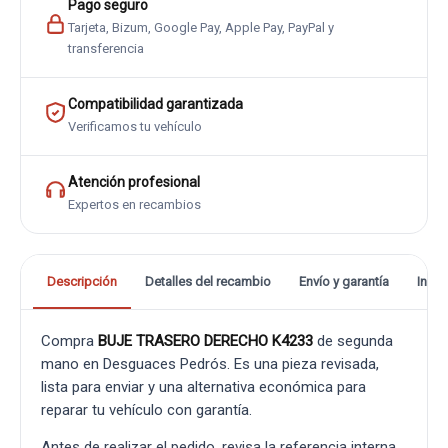
Pago seguro
Tarjeta, Bizum, Google Pay, Apple Pay, PayPal y
transferencia
Compatibilidad garantizada
Verificamos tu vehículo
Atención profesional
Expertos en recambios
Descripción
Detalles del recambio
Envío y garantía
Info
Compra
BUJE TRASERO DERECHO K4233
de segunda
mano en Desguaces Pedrós. Es una pieza revisada,
lista para enviar y una alternativa económica para
reparar tu vehículo con garantía.
Antes de realizar el pedido, revisa la referencia interna,