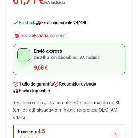
61,71 €
IVA incluido
En stock
Envío disponible 24/48h
España
(cambiar)
Envío a
Envió express
⚡
De 24h a 72h laborables. IVA incluido
9,68 €
1 año de garantía
Recambio revisado
Envío disponible
Recambio de buje trasero derecho para mazda cx-30
(dm, dt, ed) skyactiv-g m hybrid referencia OEM IAM
K4233
4.5
Excelente