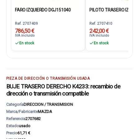
FARO IZQUIERDO DGJ151040
PILOTO TRASERO IZQUIER
Ref. 2707409
Ref. 2707410
786,50 €
242,00 €
IVA incluido
IVA incluido
En stock
En stock
PIEZA DE DIRECCIÓN O TRANSMISIÓN USADA
BUJE TRASERO DERECHO K4233: recambio de
dirección o transmisión compatible
Categoría
DIRECCION / TRANSMISION
Marca/Fabricante
MAZDA
Referencia
2707682
Estado
usado
Precio
61,71 €