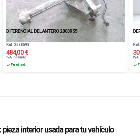
DIFERENCIAL DELANTERO 2003955
DE
Ref. 2638598
Ref
484,00 €
30
IVA incluido
IVA 
En stock
E
za interior usada para tu vehículo