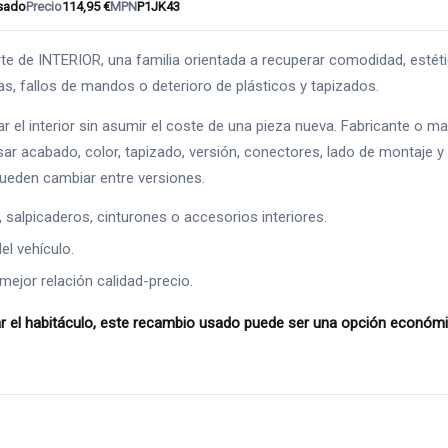
sado
Precio
114,95 €
MPN
P1JK43
 INTERIOR, una familia orientada a recuperar comodidad, estética
has, fallos de mandos o deterioro de plásticos y tapizados.
ar el interior sin asumir el coste de una pieza nueva. Fabricante o 
ar acabado, color, tapizado, versión, conectores, lado de montaje y c
pueden cambiar entre versiones.
alpicaderos, cinturones o accesorios interiores.
l vehículo.
mejor relación calidad-precio.
 habitáculo, este recambio usado puede ser una opción económica 