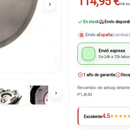
114,95 €
IVA in
En stock
Envío disponi
Envío a
España
(cambiar
Envió express
⚡
De 24h a 72h labor
1 año de garantía
Reca
Recambio de airbag delante
P1JK43
4.5
★
★
★
★
Excelente