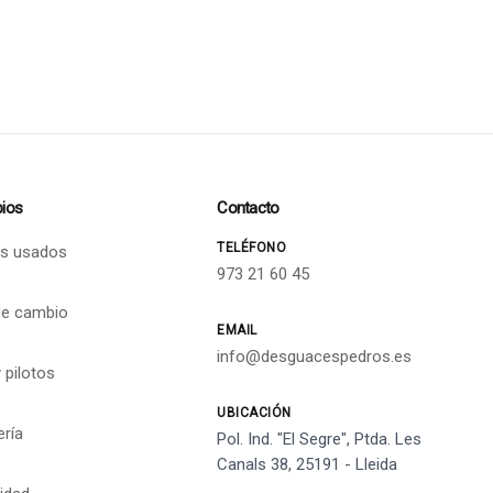
ios
Contacto
TELÉFONO
s usados
973 21 60 45
de cambio
EMAIL
info@desguacespedros.es
 pilotos
UBICACIÓN
ería
Pol. Ind. "El Segre", Ptda. Les
Canals 38, 25191 - Lleida