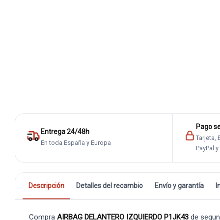
Pago s
Entrega 24/48h
Tarjeta,
En toda España y Europa
PayPal y
Descripción
Detalles del recambio
Envío y garantía
I
Compra
AIRBAG DELANTERO IZQUIERDO P1JK43
de segun