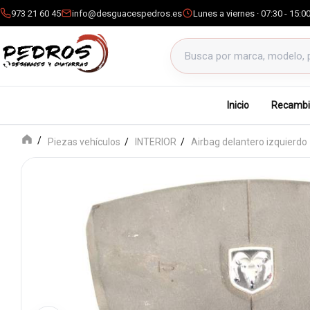
973 21 60 45
info@desguacespedros.es
Lunes a viernes · 07:30 - 15:0
Buscar productos
Inicio
Recambi
Piezas vehículos
INTERIOR
Airbag delantero izquierdo