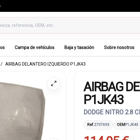
0
os
Campa de vehículos
Baja y tasación
Sobre nosotros
AIRBAG DELANTERO IZQUIERDO P1JK43
AIRBAG DE
P1JK43
DODGE NITRO 2.8 
Ref.
2707693
OEM
P1JK43