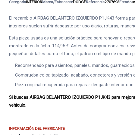
Categoría
INTERIOR
Marca/Fabricante
DODGE
Referencia
2707693
Estado
u
El recambio AIRBAG DELANTERO IZQUIERDO P1JK43 forma parte de
interiores suelen sufrir desgaste por uso diario, roturas, manc
Esta pieza usada es una solución práctica para renovar o repar
mostrado en la ficha: 114,95 €. Antes de comprar conviene revis
pequeños detalles como el tono, el patrón o el tipo de mando 
Recomendado para asientos, paneles, mandos, guarnecidos, s
Comprueba color, tapizado, acabado, conectores y versión de
Pieza original recuperada para reparar desgaste interior con 
Si buscas AIRBAG DELANTERO IZQUIERDO P1JK43 para mejorar el
vehículo.
INFORMACIÓN DEL FABRICANTE