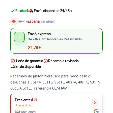
En stock
Envío disponible 24/48h
España
(cambiar)
Envío a
Envió express
⚡
De 24h a 72h laborables. IVA incluido
21,78 €
1 año de garantía
Recambio revisado
Envío disponible
Recambio de piston hidraulico para iveco daily vi
caja/chasis 35s14, 35s15, 35c15, 40s14, 40c15, 50c15,
60c5, 65c15,... referencia OEM IAM
4.5
Excelente
★
★
★
★
★
323
opiniones