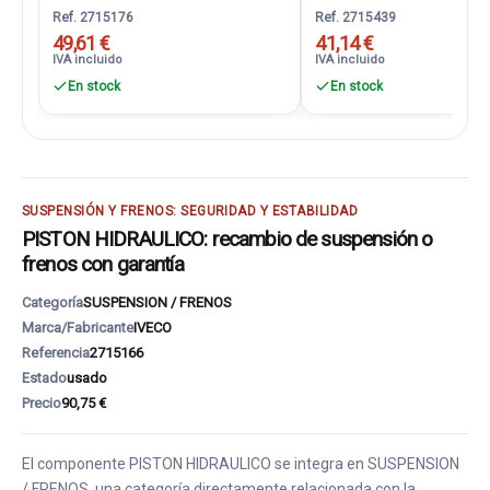
Ref. 2715176
Ref. 2715439
49,61 €
41,14 €
IVA incluido
IVA incluido
En stock
En stock
SUSPENSIÓN Y FRENOS: SEGURIDAD Y ESTABILIDAD
PISTON HIDRAULICO: recambio de suspensión o
frenos con garantía
Categoría
SUSPENSION / FRENOS
Marca/Fabricante
IVECO
Referencia
2715166
Estado
usado
Precio
90,75 €
El componente PISTON HIDRAULICO se integra en SUSPENSION
/ FRENOS, una categoría directamente relacionada con la