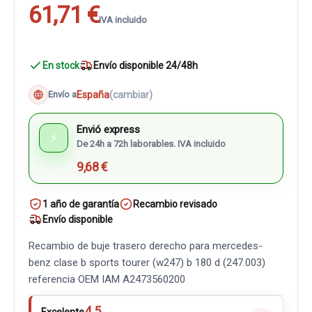
61,71 €
IVA incluido
En stock
Envío disponible 24/48h
España
(cambiar)
Envío a
Envió express
⚡
De 24h a 72h laborables. IVA incluido
9,68 €
1 año de garantía
Recambio revisado
Envío disponible
Recambio de buje trasero derecho para mercedes-
benz clase b sports tourer (w247) b 180 d (247.003)
referencia OEM IAM A2473560200
4.5