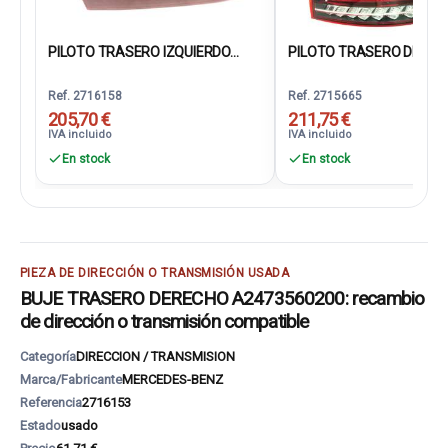
PILOTO TRASERO IZQUIERDO...
PILOTO TRASERO DERECH
Ref. 2716158
Ref. 2715665
205,70 €
211,75 €
IVA incluido
IVA incluido
En stock
En stock
PIEZA DE DIRECCIÓN O TRANSMISIÓN USADA
BUJE TRASERO DERECHO A2473560200: recambio
de dirección o transmisión compatible
Categoría
DIRECCION / TRANSMISION
Marca/Fabricante
MERCEDES-BENZ
Referencia
2716153
Estado
usado