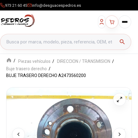
973 21 60 45
info@desguacespedros.es
Buscar productos
search
Piezas vehículos
DIRECCION / TRANSMISION
Buje trasero derecho
BUJE TRASERO DERECHO A2473560200