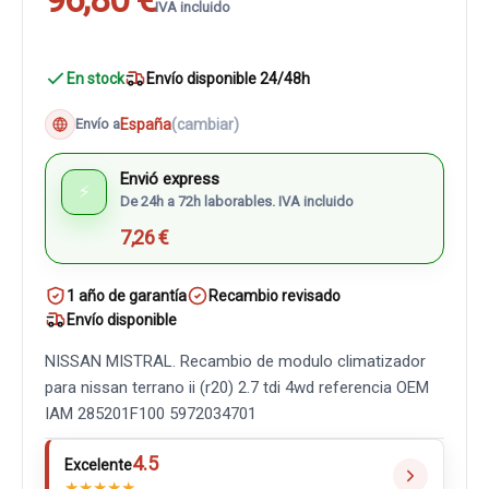
IVA incluido
En stock
Envío disponible 24/48h
España
(cambiar)
Envío a
Envió express
⚡
De 24h a 72h laborables. IVA incluido
7,26 €
1 año de garantía
Recambio revisado
Envío disponible
NISSAN MISTRAL. Recambio de modulo climatizador
para nissan terrano ii (r20) 2.7 tdi 4wd referencia OEM
IAM 285201F100 5972034701
4.5
Excelente
★
★
★
★
★