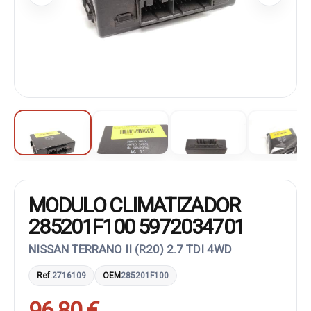
MODULO CLIMATIZADOR
285201F100 5972034701
NISSAN TERRANO II (R20) 2.7 TDI 4WD
Ref.
2716109
OEM
285201F100
96,80 €