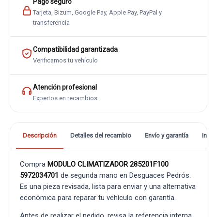
Pago seguro
Tarjeta, Bizum, Google Pay, Apple Pay, PayPal y
transferencia
Compatibilidad garantizada
Verificamos tu vehículo
Atención profesional
Expertos en recambios
Descripción
Detalles del recambio
Envío y garantía
Info
Compra
MODULO CLIMATIZADOR 285201F100
5972034701
de segunda mano en Desguaces Pedrós.
Es una pieza revisada, lista para enviar y una alternativa
económica para reparar tu vehículo con garantía.
Antes de realizar el pedido, revisa la referencia interna,