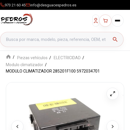
973 21 60 45
info@desguacespedros.es
Buscar productos
search
Piezas vehículos
ELECTRICIDAD
Modulo climatizador
MODULO CLIMATIZADOR 285201F100 5972034701