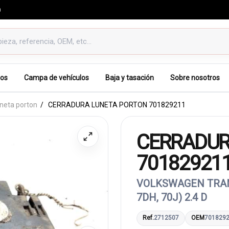
0
os
Campa de vehículos
Baja y tasación
Sobre nosotros
uneta porton
CERRADURA LUNETA PORTON 701829211
CERRADUR
70182921
VOLKSWAGEN TRANS
7DH, 70J) 2.4 D
Ref.
2712507
OEM
701829