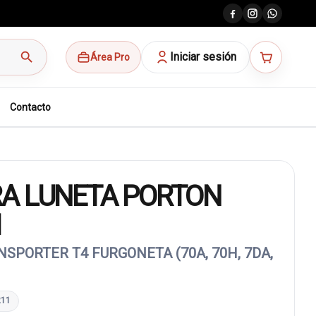
search
Iniciar sesión
Área Pro
Contacto
A LUNETA PORTON
1
PORTER T4 FURGONETA (70A, 70H, 7DA,
211