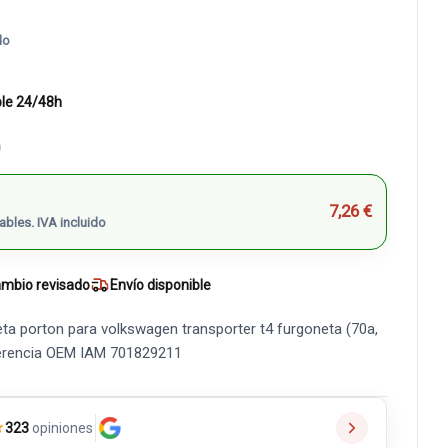
do
ble 24/48h
)
7,26 €
ables. IVA incluido
mbio revisado
Envío disponible
ta porton para volkswagen transporter t4 furgoneta (70a,
referencia OEM IAM 701829211
★
323
opiniones