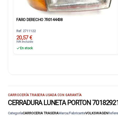
FARO DERECHO 7R0144438
Ref. 2711122
20,57 €
IVA incluido
En stock
CARROCERÍA TRASERA USADA CON GARANTÍA
CERRADURA LUNETA PORTON 701829211: re
Categoría
CARROCERIA TRASERA
Marca/Fabricante
VOLKSWAGEN
Refere