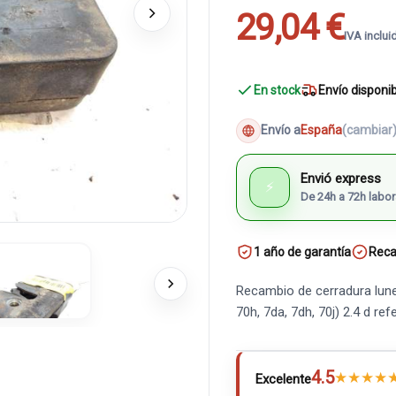
29,04 €
IVA inclui
En stock
Envío disponi
Envío a
España
(cambiar
Envió express
⚡
De 24h a 72h labor
1 año de garantía
Reca
Recambio de cerradura lune
70h, 7da, 7dh, 70j) 2.4 d 
4.5
★
★
★
★
Excelente