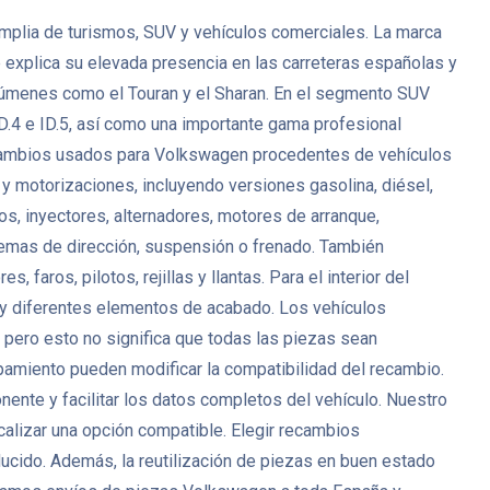
plia de turismos, SUV y vehículos comerciales. La marca
ue explica su elevada presencia en las carreteras españolas y
úmenes como el Touran y el Sharan. En el segmento SUV
D.4 e ID.5, así como una importante gama profesional
ecambios usados para Volkswagen procedentes de vehículos
 motorizaciones, incluyendo versiones gasolina, diésel,
s, inyectores, alternadores, motores de arranque,
temas de dirección, suspensión o frenado. También
aros, pilotos, rejillas y llantas. Para el interior del
d y diferentes elementos de acabado. Los vehículos
ero esto no significa que todas las piezas sean
uipamiento pueden modificar la compatibilidad del recambio.
nte y facilitar los datos completos del vehículo. Nuestro
ocalizar una opción compatible. Elegir recambios
cido. Además, la reutilización de piezas en buen estado