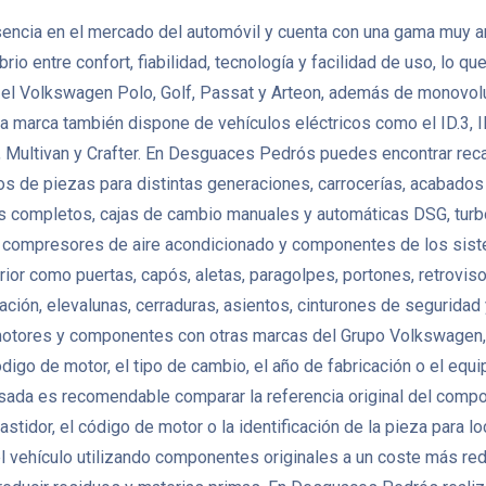
ncia en el mercado del automóvil y cuenta con una gama muy am
o entre confort, fiabilidad, tecnología y facilidad de uso, lo q
el Volkswagen Polo, Golf, Passat y Arteon, además de monovol
a marca también dispone de vehículos eléctricos como el ID.3, I
e, Multivan y Crafter. En Desguaces Pedrós puedes encontrar r
de piezas para distintas generaciones, carrocerías, acabados y
res completos, cajas de cambio manuales y automáticas DSG, turbo
s, compresores de aire acondicionado y componentes de los sis
como puertas, capós, aletas, paragolpes, portones, retrovisores, f
zación, elevalunas, cerraduras, asientos, cinturones de segurida
tores y componentes con otras marcas del Grupo Volkswagen, p
código de motor, el tipo de cambio, el año de fabricación o el eq
da es recomendable comparar la referencia original del compone
astidor, el código de motor o la identificación de la pieza para l
vehículo utilizando componentes originales a un coste más redu