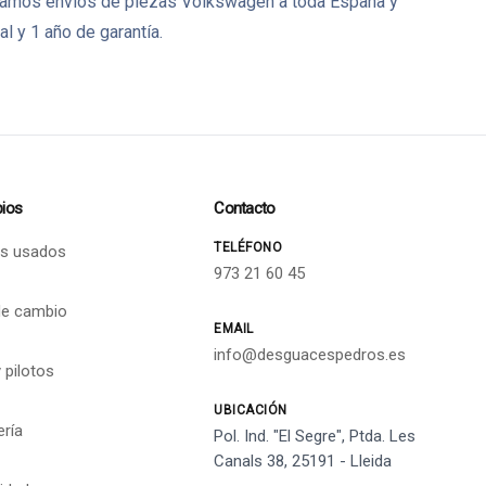
izamos envíos de piezas Volkswagen a toda España y
 y 1 año de garantía.
ios
Contacto
TELÉFONO
s usados
973 21 60 45
de cambio
EMAIL
info@desguacespedros.es
 pilotos
UBICACIÓN
ería
Pol. Ind. "El Segre", Ptda. Les
Canals 38, 25191 - Lleida