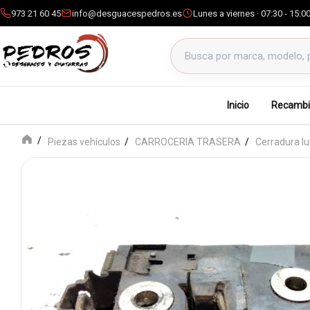
973 21 60 45
info@desguacespedros.es
Lunes a viernes · 07:30 - 15:0
Buscar productos
Inicio
Recambi
Piezas vehículos
CARROCERIA TRASERA
Cerradura l