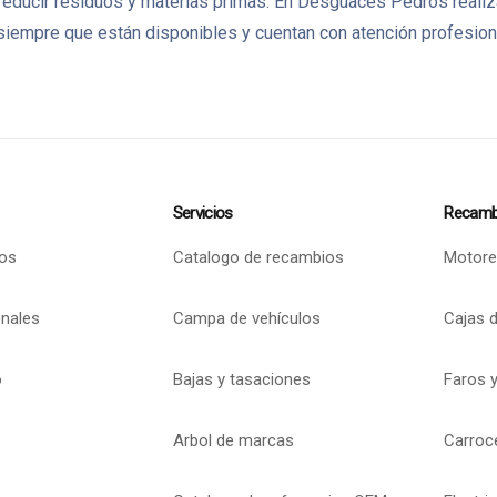
reducir residuos y materias primas. En Desguaces Pedrós real
iempre que están disponibles y cuentan con atención profesional
Servicios
Recamb
os
Catalogo de recambios
Motore
onales
Campa de vehículos
Cajas 
o
Bajas y tasaciones
Faros y
Arbol de marcas
Carroc