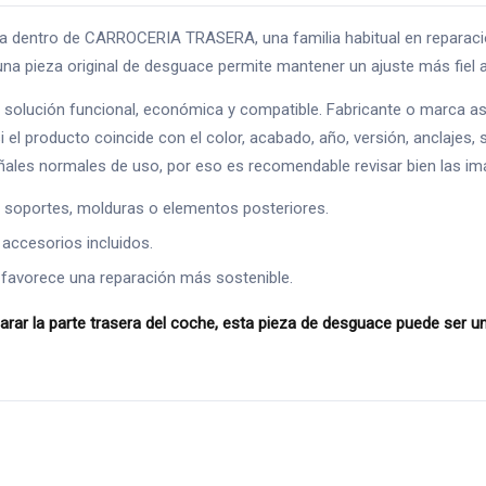
ntro de CARROCERIA TRASERA, una familia habitual en reparacione
una pieza original de desguace permite mantener un ajuste más fiel al
 solución funcional, económica y compatible. Fabricante o marca 
 si el producto coincide con el color, acabado, año, versión, anclaj
eñales normales de uso, por eso es recomendable revisar bien las im
s, soportes, molduras o elementos posteriores.
 accesorios incluidos.
 favorece una reparación más sostenible.
a parte trasera del coche, esta pieza de desguace puede ser una bu