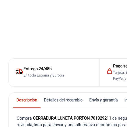
Pago s
Entrega 24/48h
Tarjeta,
En toda España y Europa
PayPal y
Descripción
Detalles del recambio
Envío y garantía
I
Compra
CERRADURA LUNETA PORTON 701829211
de segu
revisada, lista para enviar y una alternativa económica para