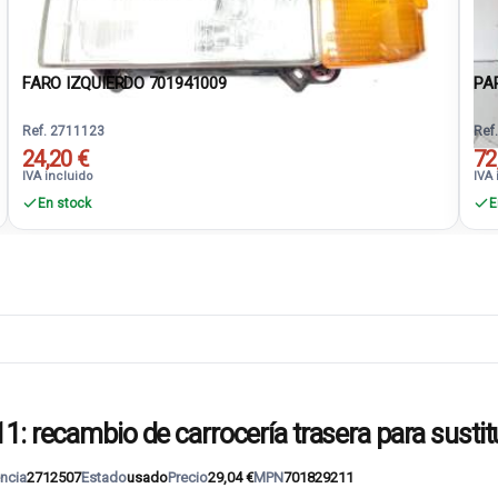
FARO IZQUIERDO 701941009
PA
Ref. 2711123
Ref
24,20 €
72
IVA incluido
IVA 
En stock
E
cambio de carrocería trasera para sustitu
ncia
2712507
Estado
usado
Precio
29,04 €
MPN
701829211