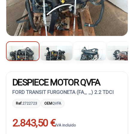
DESPIECE MOTOR QVFA
FORD TRANSIT FURGONETA (FA_ _) 2.2 TDCI
Ref.
2722723
OEM
QVFA
2.843,50 €
IVA incluido