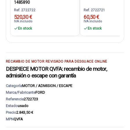
1485890
Ref. 2722722
Ref. 2722721
520,30 €
60,50 €
IVA incluido
IVA incluido
En stock
En stock
RECAMBIO DE MOTOR REVISADO PARA DESGUACE ONLINE
DESPIECE MOTOR QVFA: recambio de motor,
admisión o escape con garantía
Categoría
MOTOR / ADMISION / ESCAPE
Marca/Fabricante
FORD
Referencia
2722723
Estado
usado
Precio
2.843,50 €
MPN
QVFA