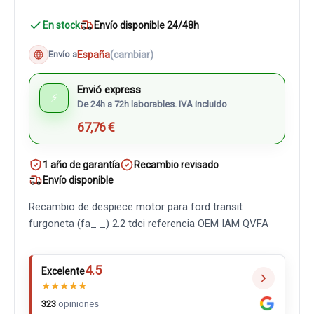
En stock
Envío disponible 24/48h
España
(cambiar)
Envío a
Envió express
⚡
De 24h a 72h laborables. IVA incluido
67,76 €
1 año de garantía
Recambio revisado
Envío disponible
Recambio de despiece motor para ford transit
furgoneta (fa_ _) 2.2 tdci referencia OEM IAM QVFA
4.5
Excelente
★
★
★
★
★
323
opiniones