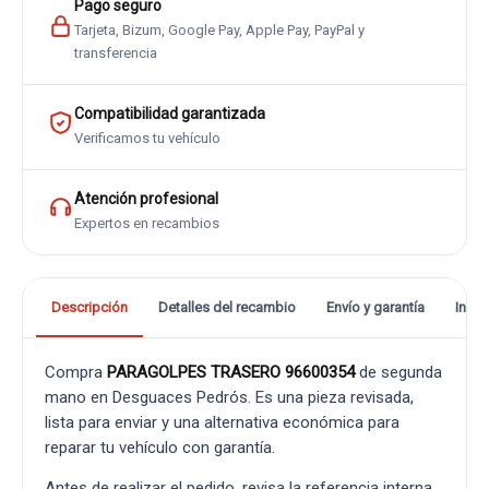
Pago seguro
Tarjeta, Bizum, Google Pay, Apple Pay, PayPal y
transferencia
Compatibilidad garantizada
Verificamos tu vehículo
Atención profesional
Expertos en recambios
Descripción
Detalles del recambio
Envío y garantía
Info
Compra
PARAGOLPES TRASERO 96600354
de segunda
mano en Desguaces Pedrós. Es una pieza revisada,
lista para enviar y una alternativa económica para
reparar tu vehículo con garantía.
Antes de realizar el pedido, revisa la referencia interna,