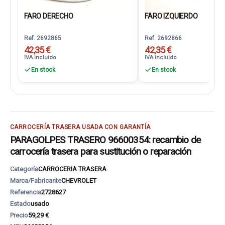
FARO DERECHO
FARO IZQUIERDO
Ref. 2692865
Ref. 2692866
42,35 €
42,35 €
IVA incluido
IVA incluido
En stock
En stock
CARROCERÍA TRASERA USADA CON GARANTÍA
PARAGOLPES TRASERO 96600354: recambio de
carrocería trasera para sustitución o reparación
Categoría
CARROCERIA TRASERA
Marca/Fabricante
CHEVROLET
Referencia
2728627
Estado
usado
Precio
59,29 €