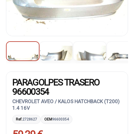
PARAGOLPES TRASERO
96600354
CHEVROLET AVEO / KALOS HATCHBACK (T200)
1.4 16V
Ref.
2728627
OEM
96600354