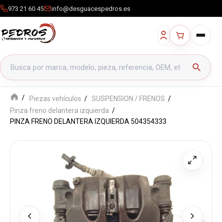
973 21 60 45
info@desguacespedros.es
Buscar productos
search
Piezas vehículos
SUSPENSION / FRENOS
Pinza freno delantera izquierda
PINZA FRENO DELANTERA IZQUIERDA 504354333