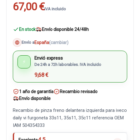
67,00 €
IVA incluido
En stock
Envío disponible 24/48h
España
(cambiar)
Envío a
Envió express
⚡
De 24h a 72h laborables. IVA incluido
9,68 €
1 año de garantía
Recambio revisado
Envío disponible
Recambio de pinza freno delantera izquierda para iveco
daily vi furgoneta 33s11, 35s11, 35c11 referencia OEM
IAM 504354333
4.5