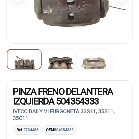
PINZA FRENO DELANTERA
IZQUIERDA 504354333
IVECO DAILY VI FURGONETA 33S11, 35S11,
35C11
Ref.
2734485
OEM
504354333