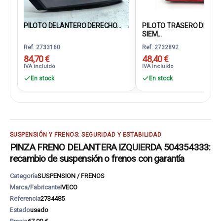
PILOTO DELANTERO DERECHO...
PILOTO TRASERO DEREC
SIEM...
Ref. 2733160
Ref. 2732892
84,70 €
48,40 €
IVA incluido
IVA incluido
En stock
En stock
SUSPENSIÓN Y FRENOS: SEGURIDAD Y ESTABILIDAD
PINZA FRENO DELANTERA IZQUIERDA 504354333:
recambio de suspensión o frenos con garantía
Categoría
SUSPENSION / FRENOS
Marca/Fabricante
IVECO
Referencia
2734485
Estado
usado