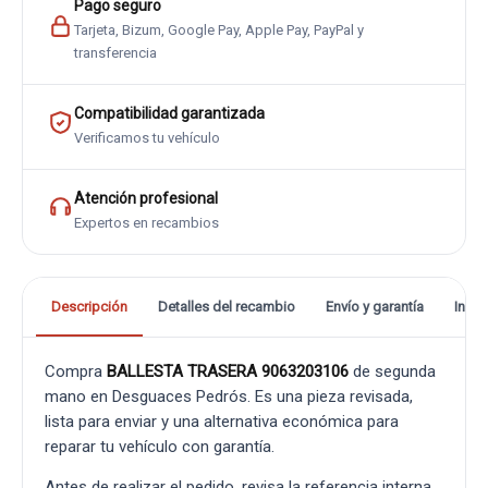
Pago seguro
Tarjeta, Bizum, Google Pay, Apple Pay, PayPal y
transferencia
Compatibilidad garantizada
Verificamos tu vehículo
Atención profesional
Expertos en recambios
Descripción
Detalles del recambio
Envío y garantía
Info
Compra
BALLESTA TRASERA 9063203106
de segunda
mano en Desguaces Pedrós. Es una pieza revisada,
lista para enviar y una alternativa económica para
reparar tu vehículo con garantía.
Antes de realizar el pedido, revisa la referencia interna,