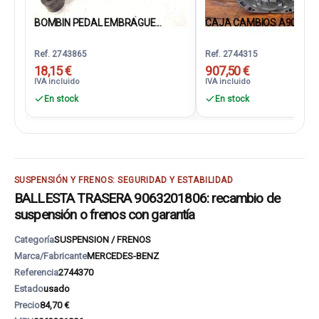
BOMBIN PEDAL EMBRAGUE...
CAJA CAMBIOS A906260
Ref. 2743865
Ref. 2744315
18,15 €
907,50 €
IVA incluido
IVA incluido
En stock
En stock
SUSPENSIÓN Y FRENOS: SEGURIDAD Y ESTABILIDAD
BALLESTA TRASERA 9063201806: recambio de
suspensión o frenos con garantía
Categoría
SUSPENSION / FRENOS
Marca/Fabricante
MERCEDES-BENZ
Referencia
2744370
Estado
usado
Precio
84,70 €