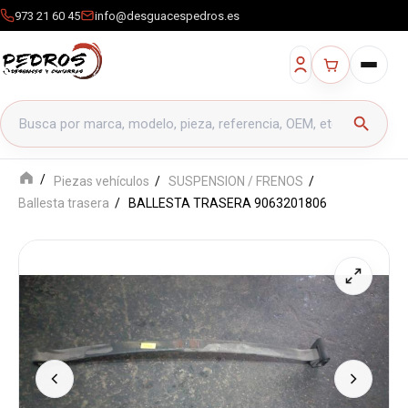
973 21 60 45
info@desguacespedros.es
Buscar productos
search
Piezas vehículos
SUSPENSION / FRENOS
Ballesta trasera
BALLESTA TRASERA 9063201806