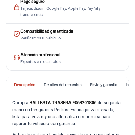
Pago seguro
Tarjeta, Bizum, Google Pay, Apple Pay, PayPal y
transferencia
Compatibilidad garantizada
Verificamos tu vehículo
Atención profesional
Expertos en recambios
Descripción
Detalles del recambio
Envío y garantía
Info
Compra
BALLESTA TRASERA 9063201806
de segunda
mano en Desguaces Pedrós. Es una pieza revisada,
lista para enviar y una alternativa económica para
reparar tu vehículo con garantía.
Antes de realizar el pedido, revisa la referencia interna,