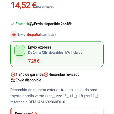
14,52 €
IVA incluido
En stock
Envío disponible 24/48h
España
(cambiar)
Envío a
Envió express
⚡
De 24h a 72h laborables. IVA incluido
7,26 €
1 año de garantía
Recambio revisado
Envío disponible
Recambio de maneta exterior trasera izquierda para
toyota corolla verso (zer_, zze12_, r1_) 1.8 (znr11_)
referencia OEM IAM 692060F010
4.5