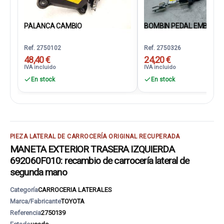
PALANCA CAMBIO
BOMBIN PEDAL EMBRAG
Ref. 2750102
Ref. 2750326
48,40 €
24,20 €
IVA incluido
IVA incluido
En stock
En stock
PIEZA LATERAL DE CARROCERÍA ORIGINAL RECUPERADA
MANETA EXTERIOR TRASERA IZQUIERDA
692060F010: recambio de carrocería lateral de
segunda mano
Categoría
CARROCERIA LATERALES
Marca/Fabricante
TOYOTA
Referencia
2750139