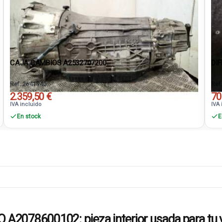
CAJA CAMBIOS A2532707200...
DIF
Ref. 2641940
Ref
2.359,50 €
70
IVA incluido
IVA 
En stock
E
078600102: pieza interior usada para tu v