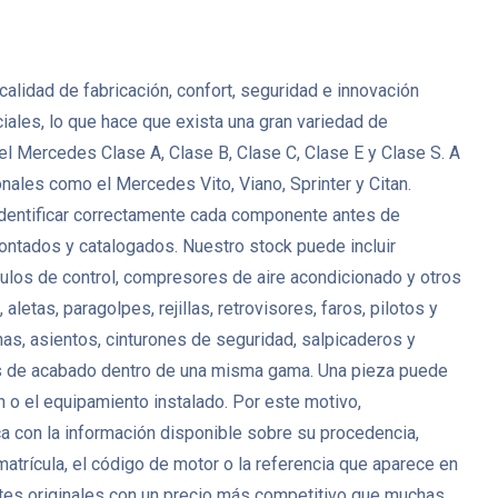
lidad de fabricación, confort, seguridad e innovación
ales, lo que hace que exista una gran variedad de
l Mercedes Clase A, Clase B, Clase C, Clase E y Clase S. A
es como el Mercedes Vito, Viano, Sprinter y Citan.
identificar correctamente cada componente antes de
tados y catalogados. Nuestro stock puede incluir
ódulos de control, compresores de aire acondicionado y otros
tas, paragolpes, rejillas, retrovisores, faros, pilotos y
as, asientos, cinturones de seguridad, salpicaderos y
es de acabado dentro de una misma gama. Una pieza puede
ón o el equipamiento instalado. Por este motivo,
ca con la información disponible sobre su procedencia,
matrícula, el código de motor o la referencia que aparece en
es originales con un precio más competitivo que muchas