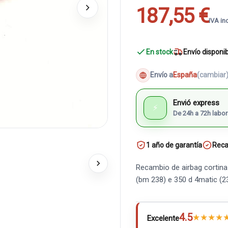
187,55 €
IVA in
En stock
Envío disponi
Envío a
España
(cambiar
Envió express
⚡
De 24h a 72h labor
1 año de garantía
Reca
Recambio de airbag cortina
(bm 238) e 350 d 4matic (
4.5
★
★
★
★
Excelente