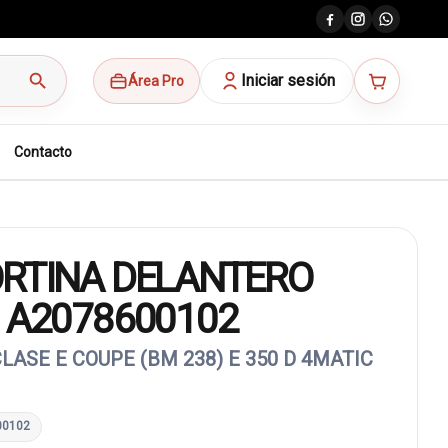
search
Iniciar sesión
Área Pro
Contacto
ORTINA DELANTERO
 A2078600102
ASE E COUPE (BM 238) E 350 D 4MATIC
00102