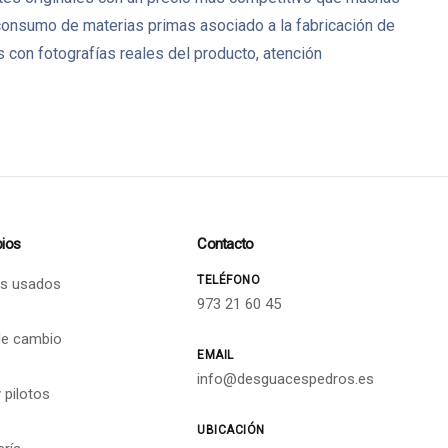
 consumo de materias primas asociado a la fabricación de
on fotografías reales del producto, atención
ios
Contacto
TELÉFONO
s usados
973 21 60 45
de cambio
EMAIL
info@desguacespedros.es
 pilotos
UBICACIÓN