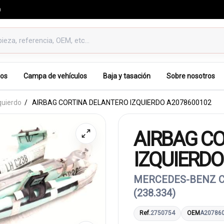
0
os
Campa de vehículos
Baja y tasación
Sobre nosotros
quierdo
AIRBAG CORTINA DELANTERO IZQUIERDO A2078600102
AIRBAG C
IZQUIERDO
MERCEDES-BENZ CL
(238.334)
Ref.
2750754
OEM
A20786