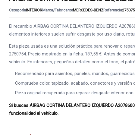
Categoría
INTERIOR
Marca/Fabricante
MERCEDES-BENZ
Referencia
275075
El recambio AIRBAG CORTINA DELANTERO IZQUIERDO A2078600102 
elementos interiores suelen sufrir desgaste por uso diario, rot
Esta pieza usada es una solución práctica para renovar o repar
2750754. Precio mostrado en la ficha: 187,55 €. Antes de compr
vehículo. En interiores, pequeños detalles como el tono, el pat
Recomendado para asientos, paneles, mandos, guarnecidos, s
Comprueba color, tapizado, acabado, conectores y versión de
Pieza original recuperada para reparar desgaste interior con 
Si buscas AIRBAG CORTINA DELANTERO IZQUIERDO A2078600102 p
funcionalidad al vehículo.