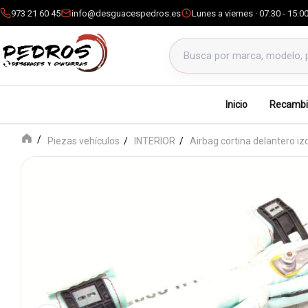
973 21 60 45
info@desguacespedros.es
Lunes a viernes · 07:30 - 15:0
Buscar productos
Inicio
Recambi
Piezas vehículos
INTERIOR
Airbag cortina delantero iz