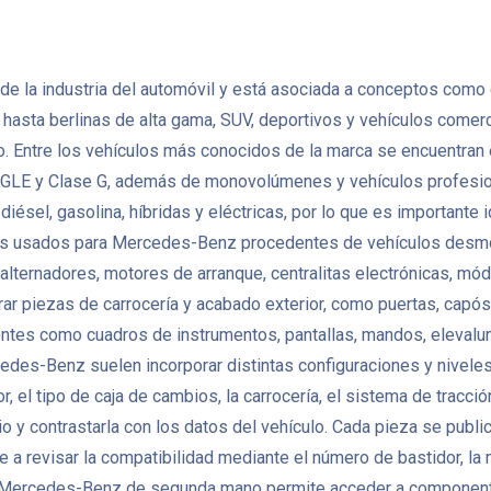
la industria del automóvil y está asociada a conceptos como ca
asta berlinas de alta gama, SUV, deportivos y vehículos comerci
. Entre los vehículos más conocidos de la marca se encuentran e
E y Clase G, además de monovolúmenes y vehículos profesional
sel, gasolina, híbridas y eléctricas, por lo que es importante 
s usados para Mercedes-Benz procedentes de vehículos desmon
, alternadores, motores de arranque, centralitas electrónicas, m
iezas de carrocería y acabado exterior, como puertas, capós, ale
entes como cuadros de instrumentos, pantallas, mandos, elevalun
edes-Benz suelen incorporar distintas configuraciones y nivel
, el tipo de caja de cambios, la carrocería, el sistema de tracci
 y contrastarla con los datos del vehículo. Cada pieza se publi
 a revisar la compatibilidad mediante el número de bastidor, la 
s Mercedes-Benz de segunda mano permite acceder a component