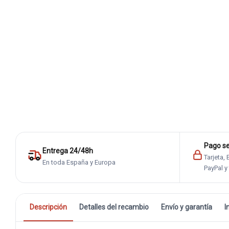
Pago s
Entrega 24/48h
Tarjeta,
En toda España y Europa
PayPal y
Descripción
Detalles del recambio
Envío y garantía
I