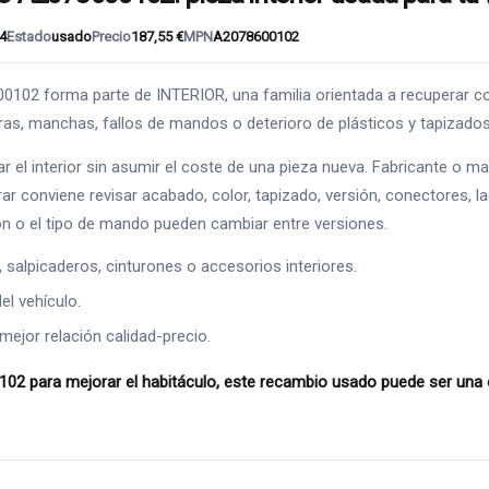
4
Estado
usado
Precio
187,55 €
MPN
A2078600102
forma parte de INTERIOR, una familia orientada a recuperar comod
uras, manchas, fallos de mandos o deterioro de plásticos y tapizados
ar el interior sin asumir el coste de una pieza nueva. Fabricante 
ar conviene revisar acabado, color, tapizado, versión, conectores, l
rón o el tipo de mando pueden cambiar entre versiones.
alpicaderos, cinturones o accesorios interiores.
l vehículo.
mejor relación calidad-precio.
ara mejorar el habitáculo, este recambio usado puede ser una o