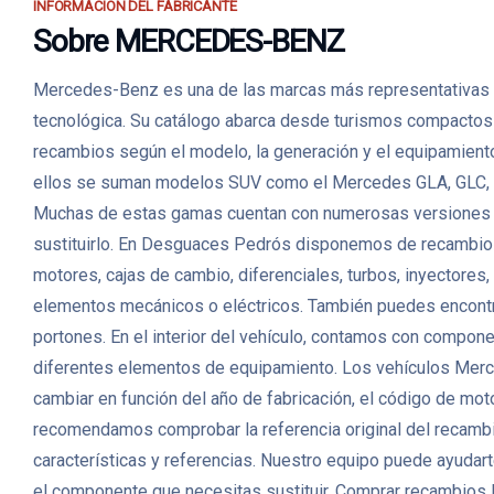
INFORMACIÓN DEL FABRICANTE
Sobre MERCEDES-BENZ
Mercedes-Benz es una de las marcas más representativas de 
tecnológica. Su catálogo abarca desde turismos compactos h
recambios según el modelo, la generación y el equipamiento
ellos se suman modelos SUV como el Mercedes GLA, GLC, GL
Muchas de estas gamas cuentan con numerosas versiones dié
sustituirlo. En Desguaces Pedrós disponemos de recambio
motores, cajas de cambio, diferenciales, turbos, inyectores
elementos mecánicos o eléctricos. También puedes encontrar p
portones. En el interior del vehículo, contamos con compon
diferentes elementos de equipamiento. Los vehículos Merc
cambiar en función del año de fabricación, el código de motor
recomendamos comprobar la referencia original del recambio
características y referencias. Nuestro equipo puede ayudarte
el componente que necesitas sustituir. Comprar recambio