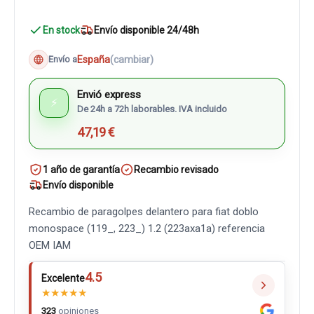
En stock
Envío disponible 24/48h
España
(cambiar)
Envío a
Envió express
⚡
De 24h a 72h laborables. IVA incluido
47,19 €
1 año de garantía
Recambio revisado
Envío disponible
Recambio de paragolpes delantero para fiat doblo
monospace (119_, 223_) 1.2 (223axa1a) referencia
OEM IAM
4.5
Excelente
★
★
★
★
★
323
opiniones