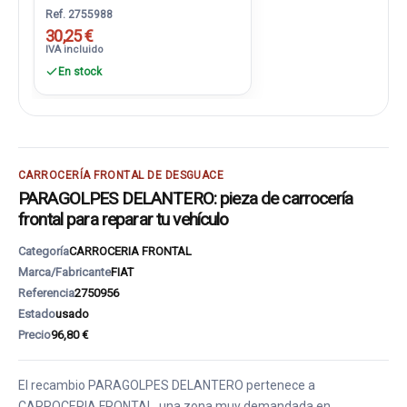
Ref. 2755988
30,25 €
IVA incluido
En stock
CARROCERÍA FRONTAL DE DESGUACE
PARAGOLPES DELANTERO: pieza de carrocería
frontal para reparar tu vehículo
Categoría
CARROCERIA FRONTAL
Marca/Fabricante
FIAT
Referencia
2750956
Estado
usado
Precio
96,80 €
El recambio PARAGOLPES DELANTERO pertenece a
CARROCERIA FRONTAL, una zona muy demandada en