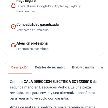
Pago seguro
Tarjeta, Bizum, Google Pay, Apple Pay, PayPal y
transferencia
Compatibilidad garantizada
Verificamos tu vehículo
Atención profesional
Expertos en recambios
Descripción
Detalles del recambio
Envío y garantía
Info
Compra
CAJA DIRECCION ELECTRICA 3C1423051S
de
segunda mano en Desguaces Pedrós. Es una pieza
revisada, lista para enviar y una alternativa económica
para reparar tu vehículo con garantía.
Antes de realizar el pedido, revisa la referencia interna,