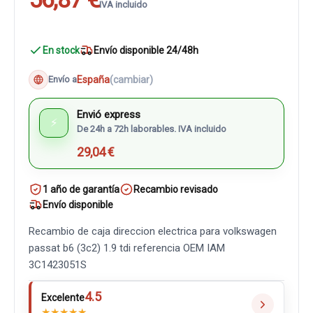
IVA incluido
En stock
Envío disponible 24/48h
España
(cambiar)
Envío a
Envió express
⚡
De 24h a 72h laborables. IVA incluido
29,04 €
1 año de garantía
Recambio revisado
Envío disponible
Recambio de caja direccion electrica para volkswagen
passat b6 (3c2) 1.9 tdi referencia OEM IAM
3C1423051S
4.5
Excelente
★
★
★
★
★