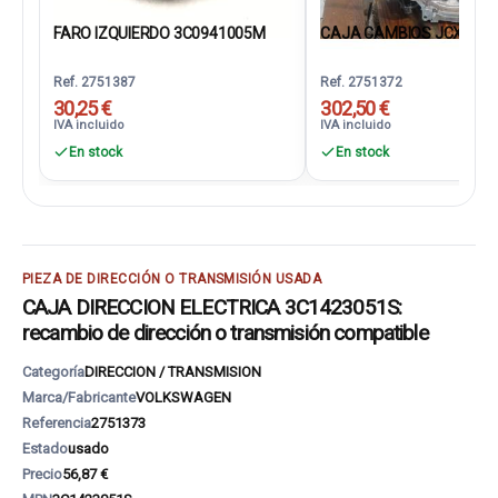
FARO IZQUIERDO 3C0941005M
CAJA CAMBIOS JCX
Ref. 2751387
Ref. 2751372
30,25 €
302,50 €
IVA incluido
IVA incluido
En stock
En stock
PIEZA DE DIRECCIÓN O TRANSMISIÓN USADA
CAJA DIRECCION ELECTRICA 3C1423051S:
recambio de dirección o transmisión compatible
Categoría
DIRECCION / TRANSMISION
Marca/Fabricante
VOLKSWAGEN
Referencia
2751373
Estado
usado
Precio
56,87 €