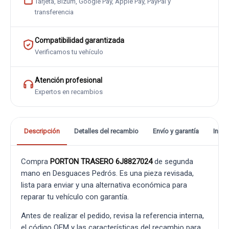
Tarjeta, Bizum, Google Pay, Apple Pay, PayPal y
transferencia
Compatibilidad garantizada
Verificamos tu vehículo
Atención profesional
Expertos en recambios
Descripción
Detalles del recambio
Envío y garantía
Info
Compra
PORTON TRASERO 6J8827024
de segunda
mano en Desguaces Pedrós. Es una pieza revisada,
lista para enviar y una alternativa económica para
reparar tu vehículo con garantía.
Antes de realizar el pedido, revisa la referencia interna,
el código OEM y las características del recambio para