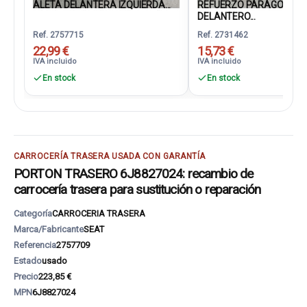
ALETA DELANTERA IZQUIERDA...
REFUERZO PARAGOLPES
DELANTERO...
Ref. 2757715
Ref. 2731462
22,99 €
15,73 €
IVA incluido
IVA incluido
En stock
En stock
CARROCERÍA TRASERA USADA CON GARANTÍA
PORTON TRASERO 6J8827024: recambio de
carrocería trasera para sustitución o reparación
Categoría
CARROCERIA TRASERA
Marca/Fabricante
SEAT
Referencia
2757709
Estado
usado
Precio
223,85 €
MPN
6J8827024