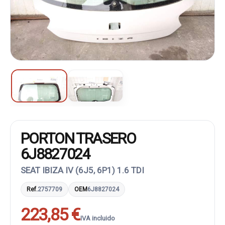
PORTON TRASERO
6J8827024
SEAT IBIZA IV (6J5, 6P1) 1.6 TDI
Ref.
2757709
OEM
6J8827024
223,85 €
IVA incluido