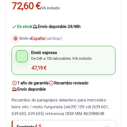
72,60 €
IVA incluido
En stock
Envío disponible 24/48h
España
(cambiar)
Envío a
Envió express
⚡
De 24h a 72h laborables. IVA incluido
47,19 €
1 año de garantía
Recambio revisado
Envío disponible
Recambio de paragolpes delantero para mercedes-
benz vito / mixto furgoneta (w639) 109 cdi (639.601,
639.603, 639.605) referencia OEM IAM A63988048
4.5