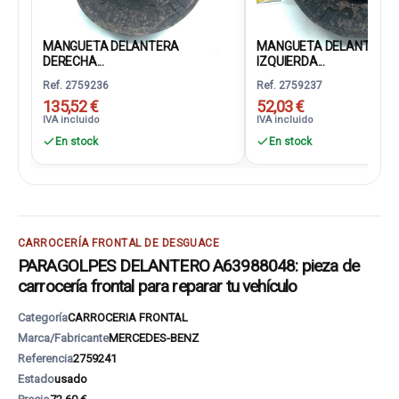
MANGUETA DELANTERA
MANGUETA DELANTERA
DERECHA...
IZQUIERDA...
Ref. 2759236
Ref. 2759237
135,52 €
52,03 €
IVA incluido
IVA incluido
En stock
En stock
CARROCERÍA FRONTAL DE DESGUACE
PARAGOLPES DELANTERO A63988048: pieza de
carrocería frontal para reparar tu vehículo
Categoría
CARROCERIA FRONTAL
Marca/Fabricante
MERCEDES-BENZ
Referencia
2759241
Estado
usado