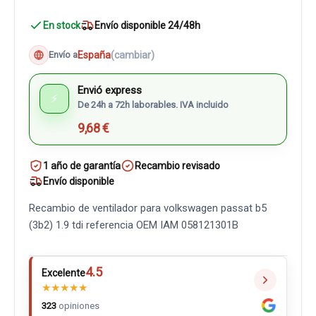
En stock
Envío disponible 24/48h
España
(cambiar)
Envío a
Envió express
⚡
De 24h a 72h laborables. IVA incluido
9,68 €
1 año de garantía
Recambio revisado
Envío disponible
Recambio de ventilador para volkswagen passat b5
(3b2) 1.9 tdi referencia OEM IAM 058121301B
4.5
Excelente
★
★
★
★
★
323
opiniones