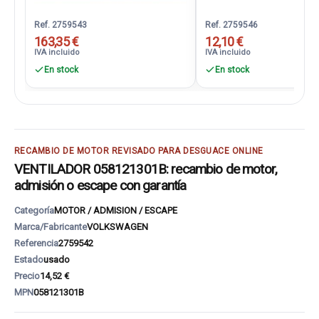
Ref. 2759543
Ref. 2759546
163,35 €
12,10 €
IVA incluido
IVA incluido
En stock
En stock
RECAMBIO DE MOTOR REVISADO PARA DESGUACE ONLINE
VENTILADOR 058121301B: recambio de motor,
admisión o escape con garantía
Categoría
MOTOR / ADMISION / ESCAPE
Marca/Fabricante
VOLKSWAGEN
Referencia
2759542
Estado
usado
Precio
14,52 €
MPN
058121301B