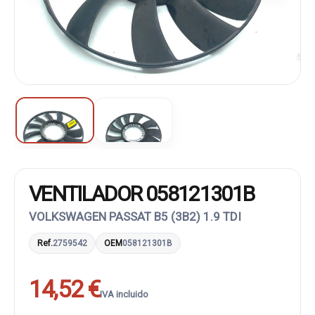
VENTILADOR 058121301B
VOLKSWAGEN PASSAT B5 (3B2) 1.9 TDI
Ref.
2759542
OEM
058121301B
14,52 €
IVA incluido