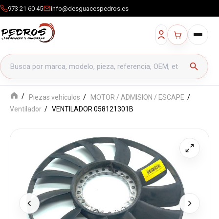
973 21 60 45
info@desguacespedros.es
Buscar productos
search
Piezas vehículos
MOTOR / ADMISION / ESCAPE
Ventilador
VENTILADOR 058121301B