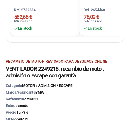
Ref. 2759654
Ref. 2654460
562,65 €
75,02 €
IVA incluido
IVA incluido
En stock
En stock
RECAMBIO DE MOTOR REVISADO PARA DESGUACE ONLINE
VENTILADOR 2249215: recambio de motor,
admisión o escape con garantía
Categoría
MOTOR / ADMISION / ESCAPE
Marca/Fabricante
BMW
Referencia
2759651
Estado
usado
Precio
15,73 €
MPN
2249215