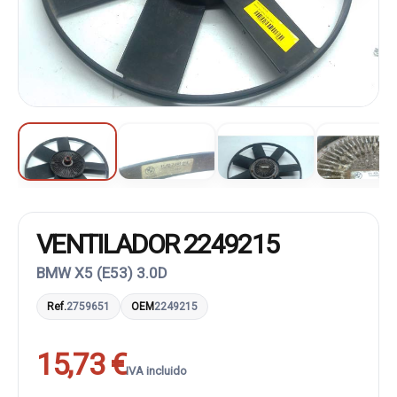
VENTILADOR 2249215
BMW X5 (E53) 3.0D
Ref.
2759651
OEM
2249215
15,73 €
IVA incluido