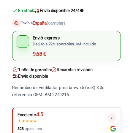
En stock
Envío disponible 24/48h
España
(cambiar)
Envío a
Envió express
⚡
De 24h a 72h laborables. IVA incluido
9,68 €
1 año de garantía
Recambio revisado
Envío disponible
Recambio de ventilador para bmw x5 (e53) 3.0d
referencia OEM IAM 2249215
4.5
Excelente
★
★
★
★
★
323
opiniones