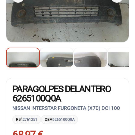
PARAGOLPES DELANTERO
6265100Q0A
NISSAN INTERSTAR FURGONETA (X70) DCI 100
Ref.
2761251
OEM
6265100Q0A
68,97 €