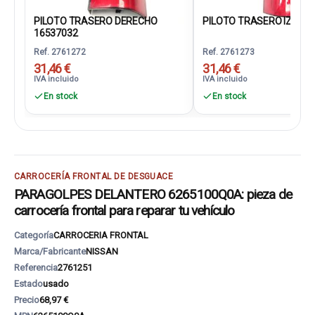
PILOTO TRASERO DERECHO
PILOTO TRASERO IZQUIER
16537032
Ref. 2761272
Ref. 2761273
31,46 €
31,46 €
IVA incluido
IVA incluido
En stock
En stock
CARROCERÍA FRONTAL DE DESGUACE
PARAGOLPES DELANTERO 6265100Q0A: pieza de
carrocería frontal para reparar tu vehículo
Categoría
CARROCERIA FRONTAL
Marca/Fabricante
NISSAN
Referencia
2761251
Estado
usado
Precio
68,97 €