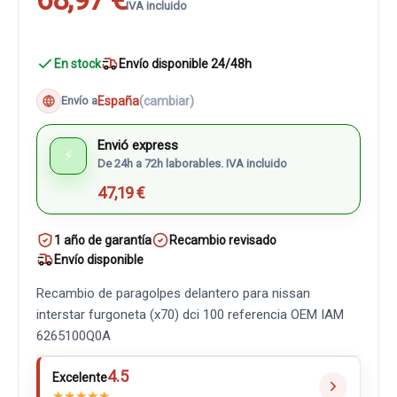
IVA incluido
En stock
Envío disponible 24/48h
España
(cambiar)
Envío a
Envió express
⚡
De 24h a 72h laborables. IVA incluido
47,19 €
1 año de garantía
Recambio revisado
Envío disponible
Recambio de paragolpes delantero para nissan
interstar furgoneta (x70) dci 100 referencia OEM IAM
6265100Q0A
4.5
Excelente
★
★
★
★
★