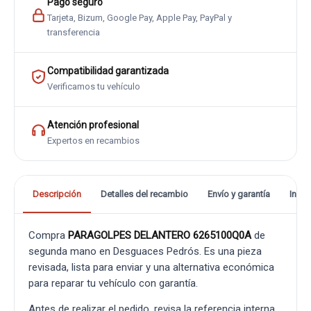
Pago seguro
Tarjeta, Bizum, Google Pay, Apple Pay, PayPal y
transferencia
Compatibilidad garantizada
Verificamos tu vehículo
Atención profesional
Expertos en recambios
Descripción
Detalles del recambio
Envío y garantía
Info
Compra
PARAGOLPES DELANTERO 6265100Q0A
de
segunda mano en Desguaces Pedrós. Es una pieza
revisada, lista para enviar y una alternativa económica
para reparar tu vehículo con garantía.
Antes de realizar el pedido, revisa la referencia interna,