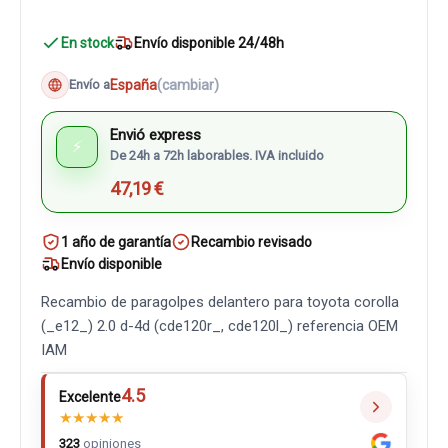
En stock
Envío disponible 24/48h
España
(cambiar)
Envío a
Envió express
⚡
De 24h a 72h laborables. IVA incluido
47,19 €
1 año de garantía
Recambio revisado
Envío disponible
Recambio de paragolpes delantero para toyota corolla
(_e12_) 2.0 d-4d (cde120r_, cde120l_) referencia OEM
IAM
4.5
Excelente
★
★
★
★
★
323
opiniones