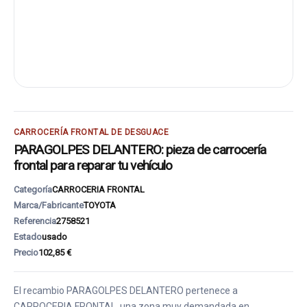
CARROCERÍA FRONTAL DE DESGUACE
PARAGOLPES DELANTERO: pieza de carrocería
frontal para reparar tu vehículo
Categoría
CARROCERIA FRONTAL
Marca/Fabricante
TOYOTA
Referencia
2758521
Estado
usado
Precio
102,85 €
El recambio PARAGOLPES DELANTERO pertenece a
CARROCERIA FRONTAL, una zona muy demandada en