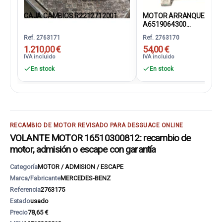
CAJA CAMBIOS R2212712001
MOTOR ARRANQUE
A6519064300...
Ref. 2763171
Ref. 2763170
1.210,00 €
54,00 €
IVA incluido
IVA incluido
En stock
En stock
RECAMBIO DE MOTOR REVISADO PARA DESGUACE ONLINE
VOLANTE MOTOR 16510300812: recambio de
motor, admisión o escape con garantía
Categoría
MOTOR / ADMISION / ESCAPE
Marca/Fabricante
MERCEDES-BENZ
Referencia
2763175
Estado
usado
Precio
78,65 €