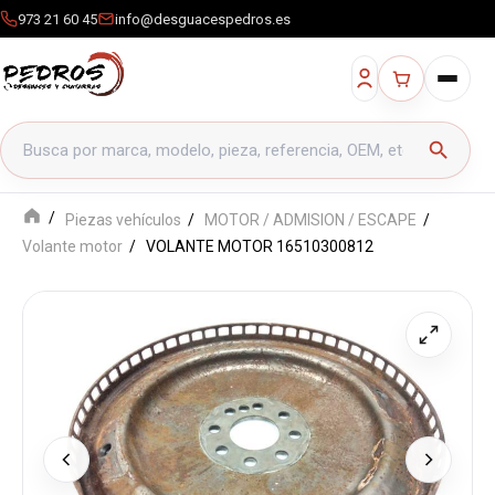
973 21 60 45
info@desguacespedros.es
Buscar productos
search
Piezas vehículos
MOTOR / ADMISION / ESCAPE
Volante motor
VOLANTE MOTOR 16510300812