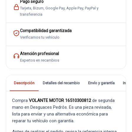
Pago seguro
Tarjeta, Bizum, Google Pay, Apple Pay, PayPal y
transferencia
Compatibilidad garantizada
Verificamos tu vehículo
Atención profesional
Expertos en recambios
Descripción
Detalles del recambio
Envío y garantía
Info
Compra
VOLANTE MOTOR 16510300812
de segunda
mano en Desguaces Pedrós. Es una pieza revisada,
lista para enviar y una alternativa económica para
reparar tu vehículo con garantía.
Antes de realizar el pedido, revisa la referencia interna,