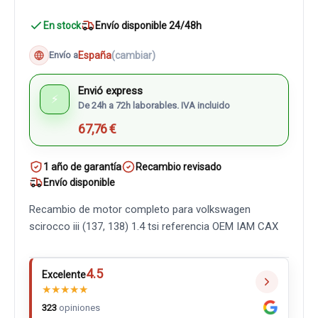
En stock
Envío disponible 24/48h
España
(cambiar)
Envío a
Envió express
⚡
De 24h a 72h laborables. IVA incluido
67,76 €
1 año de garantía
Recambio revisado
Envío disponible
Recambio de motor completo para volkswagen
scirocco iii (137, 138) 1.4 tsi referencia OEM IAM CAX
4.5
Excelente
★
★
★
★
★
323
opiniones