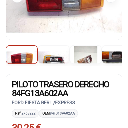
PILOTO TRASERO DERECHO
84FG13A602AA
FORD FIESTA BERL./EXPRESS
Ref.
2763222
OEM
84FG13A602AA
30,25 €