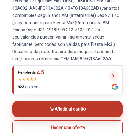
derecha.?? Equivalencias OEM / IAMOEM Ford:84FG-
13A602-AA84FG13A602A / 84FG13A602AB (variantes
compatibles según año)IAM (aftermarket):Depo / TYC
(muy comunes para Fiesta Mk3)Referencias IAM
típicas:Depo 431-1919RTYC 12-5123-01(Las
equivalencias pueden variar ligeramente según
fabricante, pero todas son válidas para Fiesta Mk3.).
Recambio de piloto trasero derecho para ford fiesta
berl./express referencia OEM IAM 84FG13A602AA
4.5
Excelente
★
★
★
★
★
323
opiniones
Añadir al carrito
Hacer una oferta