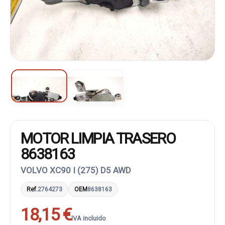
MOTOR LIMPIA TRASERO
8638163
VOLVO XC90 I (275) D5 AWD
Ref.
2764273
OEM
8638163
18,15 €
IVA incluido