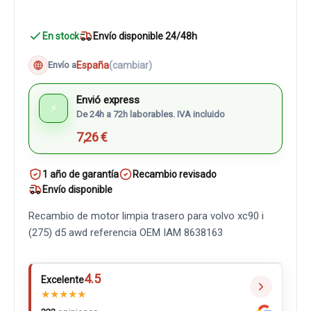
En stock
Envío disponible 24/48h
España
(cambiar)
Envío a
Envió express
⚡
De 24h a 72h laborables. IVA incluido
7,26 €
1 año de garantía
Recambio revisado
Envío disponible
Recambio de motor limpia trasero para volvo xc90 i
(275) d5 awd referencia OEM IAM 8638163
4.5
Excelente
★
★
★
★
★