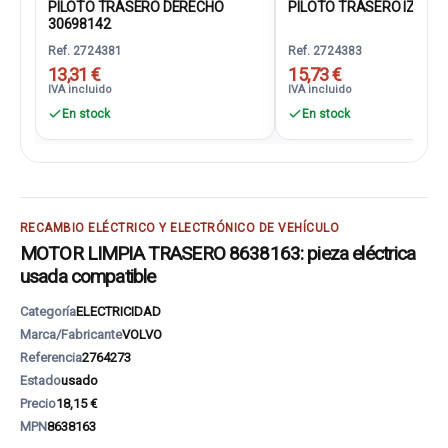
PILOTO TRASERO DERECHO
PILOTO TRASERO IZQUIER
30698142
Ref. 2724381
Ref. 2724383
13,31 €
15,73 €
IVA incluido
IVA incluido
En stock
En stock
RECAMBIO ELÉCTRICO Y ELECTRÓNICO DE VEHÍCULO
MOTOR LIMPIA TRASERO 8638163: pieza eléctrica
usada compatible
Categoría
ELECTRICIDAD
Marca/Fabricante
VOLVO
Referencia
2764273
Estado
usado
Precio
18,15 €
MPN
8638163