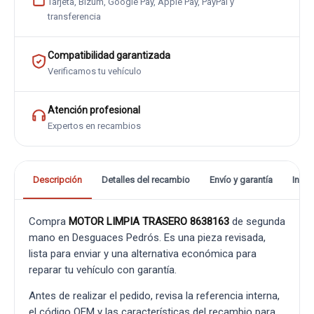
Tarjeta, Bizum, Google Pay, Apple Pay, PayPal y
transferencia
Compatibilidad garantizada
Verificamos tu vehículo
Atención profesional
Expertos en recambios
Descripción
Detalles del recambio
Envío y garantía
Info
Compra
MOTOR LIMPIA TRASERO 8638163
de segunda
mano en Desguaces Pedrós. Es una pieza revisada,
lista para enviar y una alternativa económica para
reparar tu vehículo con garantía.
Antes de realizar el pedido, revisa la referencia interna,
el código OEM y las características del recambio para