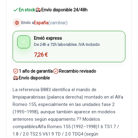
En stock
Envío disponible 24/48h
España
(cambiar)
Envío a
Envió express
⚡
De 24h a 72h laborables. IVA incluido
7,26 €
1 año de garantía
Recambio revisado
Envío disponible
La referencia B883 identifica el mando de
limpiaparabrisas (palanca derecha) montado en el Alfa
Romeo 155, especialmente en las unidades fase 2
(1995–1998), aunque también aparece en modelos
anteriores según equipamiento.?? Modelos
compatiblesAlfa Romeo 155 (1992–1998)1.6 TS1.7 /
1.8 / 2.0 TS2.5 V61.9 TD / 2.0 TDQ4 (según