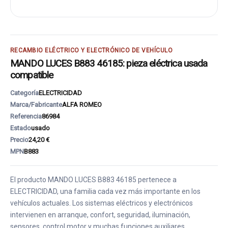
RECAMBIO ELÉCTRICO Y ELECTRÓNICO DE VEHÍCULO
MANDO LUCES B883 46185: pieza eléctrica usada
compatible
Categoría
ELECTRICIDAD
Marca/Fabricante
ALFA ROMEO
Referencia
86984
Estado
usado
Precio
24,20 €
MPN
B883
El producto MANDO LUCES B883 46185 pertenece a
ELECTRICIDAD, una familia cada vez más importante en los
vehículos actuales. Los sistemas eléctricos y electrónicos
intervienen en arranque, confort, seguridad, iluminación,
sensores, control motor y muchas funciones auxiliares.