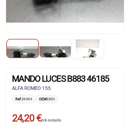
MANDO LUCES B883 46185
ALFA ROMEO 155
Ref.
86984
OEM
B883
24,20 €
IVA incluido