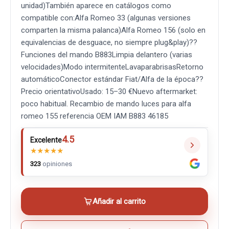
unidad)También aparece en catálogos como
compatible con:Alfa Romeo 33 (algunas versiones
comparten la misma palanca)Alfa Romeo 156 (solo en
equivalencias de desguace, no siempre plug&play)??
Funciones del mando B883Limpia delantero (varias
velocidades)Modo intermitenteLavaparabrisasRetorno
automáticoConector estándar Fiat/Alfa de la época??
Precio orientativoUsado: 15–30 €Nuevo aftermarket:
poco habitual. Recambio de mando luces para alfa
romeo 155 referencia OEM IAM B883 46185
4.5
Excelente
★
★
★
★
★
323
opiniones
Añadir al carrito