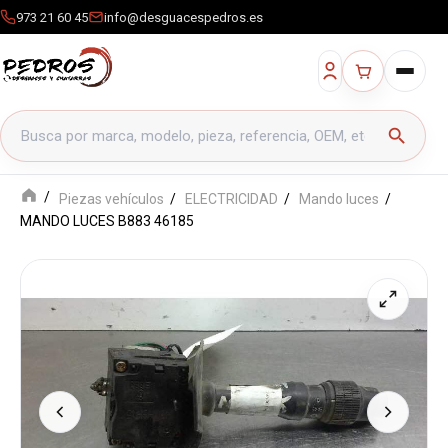
973 21 60 45
info@desguacespedros.es
Buscar productos
search
Piezas vehículos
ELECTRICIDAD
Mando luces
MANDO LUCES B883 46185