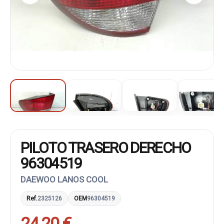
PILOTO TRASERO DERECHO
96304519
DAEWOO LANOS COOL
Ref.
2325126
OEM
96304519
24,20 €