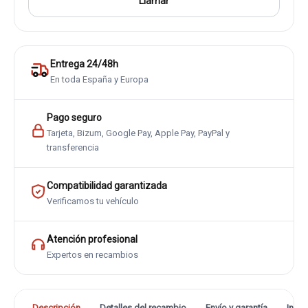
Llamar
Entrega 24/48h
En toda España y Europa
Pago seguro
Tarjeta, Bizum, Google Pay, Apple Pay, PayPal y
transferencia
Compatibilidad garantizada
Verificamos tu vehículo
Atención profesional
Expertos en recambios
Descripción
Detalles del recambio
Envío y garantía
Info