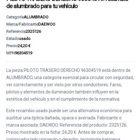
de alumbrado para tu vehículo
Categoría
ALUMBRADO
Marca/Fabricante
DAEWOO
Referencia
2325126
Estado
usado
Precio
24,20 €
MPN
96304519
La pieza PILOTO TRASERO DERECHO 96304519 está dentro de
ALUMBRADO, una categoría esencial para circular con seguridad,
ver correctamente y ser visto por otros conductores. Faros,
pilotos y elementos de iluminación también influyen en la
estética del vehículo y en el cumplimiento de la normativa.
Este recambio usado puede ser una alternativa económica para
sustituir una óptica dañada, opaca o averiada. Fabricante o
marca asociada: DAEWOO. Referencia del producto: 2325126.
Precio mostrado en la ficha: 24,20 €. Antes de comprar,
comprueba lado izquierdo o derecho, tecnología halógena,