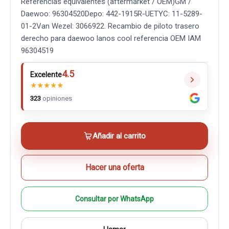
Referencias equivalentes (aftermarket / OEM)GM /
Daewoo: 96304520Depo: 442-1915R-UETYC: 11-5289-
01-2Van Wezel: 3066922. Recambio de piloto trasero
derecho para daewoo lanos cool referencia OEM IAM
96304519
4.5
Excelente
★
★
★
★
★
323
opiniones
Añadir al carrito
Hacer una oferta
Consultar por WhatsApp