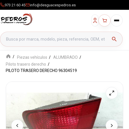
973 21 60 45
info@desguacespedros.es
Buscar productos
search
Piezas vehículos
ALUMBRADO
Piloto trasero derecho
PILOTO TRASERO DERECHO 96304519