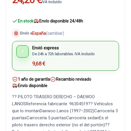
IVA incluido
En stock
Envío disponible 24/48h
España
(cambiar)
Envío a
Envió express
⚡
De 24h a 72h laborables. IVA incluido
9,68 €
1 año de garantía
Recambio revisado
Envío disponible
?? PILOTO TRASERO DERECHO – DAEWOO
LANOSReferencia fabricante: 96304519?? Vehículos
que lo montanDaewoo Lanos (1997–2002)Carrocería 3
puertasCarrocería 5 puertasCarrocería sedanEs el
piloto trasero derecho exterior (no el del portón)??