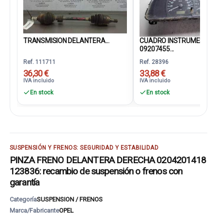
TRANSMISION DELANTERA...
CUADRO INSTRUMENTO
09207455...
Ref. 111711
Ref. 28396
36,30 €
33,88 €
IVA incluido
IVA incluido
En stock
En stock
SUSPENSIÓN Y FRENOS: SEGURIDAD Y ESTABILIDAD
PINZA FRENO DELANTERA DERECHA 0204201418
123836: recambio de suspensión o frenos con
garantía
Categoría
SUSPENSION / FRENOS
Marca/Fabricante
OPEL