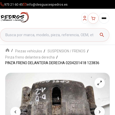
973 21 60 45
info@desguacespedros.es
Buscar productos
search
Piezas vehículos
SUSPENSION / FRENOS
Pinza freno delantera derecha
PINZA FRENO DELANTERA DERECHA 0204201418 123836