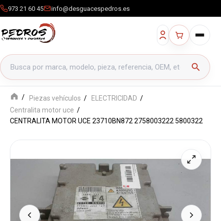
973 21 60 45
info@desguacespedros.es
Buscar productos
search
Piezas vehículos
ELECTRICIDAD
Centralita motor uce
CENTRALITA MOTOR UCE 23710BN872 2758003222 5800322