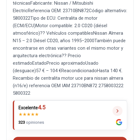
técnicasFabricante: Nissan / Mitsubishi
ElectricReferencia OEM: 23710BN872Código alternativo:
5800322Tipo de ECU: Centralita de motor
(ECM/ECU)Motor compatible: 2.0 CD20 (diésel
atmosférico)?? Vehículos compatiblesNissan Almera
N15 – 2.0 Diésel CD20, años 1995–2000También puede
encontrarse en otras variantes con el mismo motor y
arquitectura electrónica?? Precio
estimadoEstadoPrecio aproximadoUsado
(desguace)57 € – 104 €ReacondicionadoHasta 140 €.
Recambio de centralita motor uce para nissan almera
(n16/e) referencia OEM IAM 23710BN872 2758003222
5800322
4.5
Excelente
★
★
★
★
★
323
opiniones