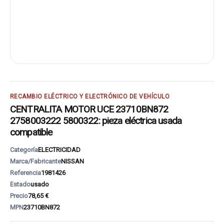
RECAMBIO ELÉCTRICO Y ELECTRÓNICO DE VEHÍCULO
CENTRALITA MOTOR UCE 23710BN872
2758003222 5800322: pieza eléctrica usada
compatible
Categoría
ELECTRICIDAD
Marca/Fabricante
NISSAN
Referencia
1981426
Estado
usado
Precio
78,65 €
MPN
23710BN872