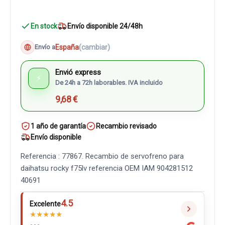
En stock
Envío disponible 24/48h
España
(cambiar)
Envío a
Envió express
⚡
De 24h a 72h laborables. IVA incluido
9,68 €
1 año de garantía
Recambio revisado
Envío disponible
Referencia : 77867. Recambio de servofreno para
daihatsu rocky f75lv referencia OEM IAM 904281512
40691
4.5
Excelente
★
★
★
★
★