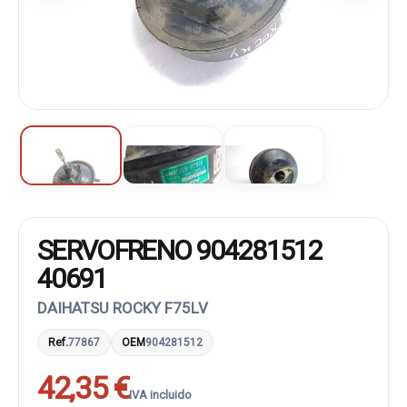
SERVOFRENO 904281512
40691
DAIHATSU ROCKY F75LV
Ref.
77867
OEM
904281512
42,35 €
IVA incluido