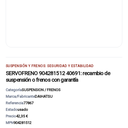
SUSPENSIÓN Y FRENOS: SEGURIDAD Y ESTABILIDAD
SERVOFRENO 904281512 40691: recambio de
suspensión o frenos con garantía
Categoría
SUSPENSION / FRENOS
Marca/Fabricante
DAIHATSU
Referencia
77867
Estado
usado
Precio
42,35 €
MPN
904281512