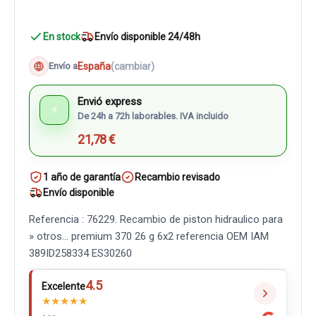
En stock
Envío disponible 24/48h
España
(cambiar)
Envío a
Envió express
⚡
De 24h a 72h laborables. IVA incluido
21,78 €
1 año de garantía
Recambio revisado
Envío disponible
Referencia : 76229. Recambio de piston hidraulico para
» otros... premium 370 26 g 6x2 referencia OEM IAM
389ID258334 ES30260
4.5
Excelente
★
★
★
★
★