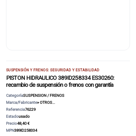
SUSPENSIÓN Y FRENOS: SEGURIDAD Y ESTABILIDAD
PISTON HIDRAULICO 389ID258334 ES30260:
recambio de suspensión o frenos con garantía
Categoría
SUSPENSION / FRENOS
Marca/Fabricante
» OTROS...
Referencia
76229
Estado
usado
Precio
48,40 €
MPN
389ID258334