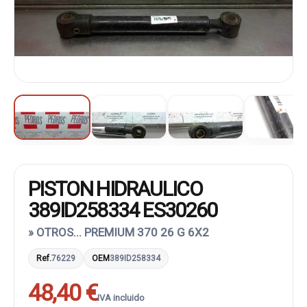
PISTON HIDRAULICO
389ID258334 ES30260
» OTROS... PREMIUM 370 26 G 6X2
Ref.
76229
OEM
389ID258334
48,40 €
IVA incluido