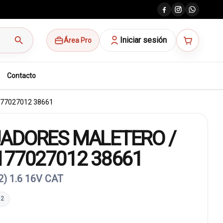
search
Iniciar sesión
Área Pro
Contacto
77027012 38661
ADORES MALETERO /
177027012 38661
) 1.6 16V CAT
12