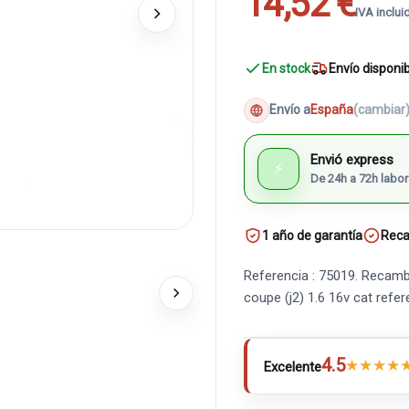
14,52 €
IVA inclui
En stock
Envío disponi
Envío a
España
(cambiar
Envió express
⚡
De 24h a 72h labor
1 año de garantía
Reca
Referencia : 75019. Recamb
coupe (j2) 1.6 16v cat re
4.5
★
★
★
★
Excelente