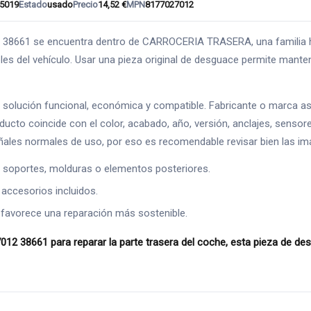
5019
Estado
usado
Precio
14,52 €
MPN
8177027012
1 se encuentra dentro de CARROCERIA TRASERA, una familia habit
les del vehículo. Usar una pieza original de desguace permite mantene
solución funcional, económica y compatible. Fabricante o marca as
producto coincide con el color, acabado, año, versión, anclajes, sen
eñales normales de uso, por eso es recomendable revisar bien las im
s, soportes, molduras o elementos posteriores.
 accesorios incluidos.
 favorece una reparación más sostenible.
661 para reparar la parte trasera del coche, esta pieza de desgu