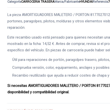
Categoría
CARROCERIA TRASERA
Marca/Fabricante
HYUNDAI
Referencia
7
La pieza AMORTIGUADORES MALETERO / PORTON 8177027012 3866
portones, paragolpes, pilotos, molduras y otros elementos visib
reparación.
Este recambio usado está pensado para quienes necesitan una 
mostrado en la ficha: 14,52 €. Antes de comprar, revisa si el 
específico del vehículo. En piezas de carrocería puede haber s
Útil para reparaciones de portón, paragolpes trasero, piloto
Comprueba versión, color, equipamiento, anclajes y posibles
Recambio reutilizado que ayuda a reducir costes de chapa y
Si necesitas AMORTIGUADORES MALETERO / PORTON 8177027012 38
disponibilidad y compatibilidad original.