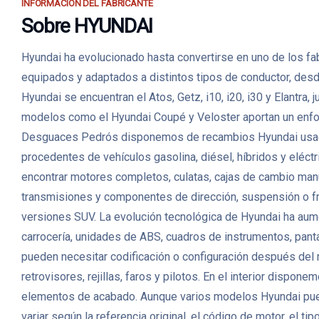
INFORMACIÓN DEL FABRICANTE
Sobre HYUNDAI
Hyundai ha evolucionado hasta convertirse en uno de los fa
equipados y adaptados a distintos tipos de conductor, desd
Hyundai se encuentran el Atos, Getz, i10, i20, i30 y Elantr
modelos como el Hyundai Coupé y Veloster aportan un enfoqu
Desguaces Pedrós disponemos de recambios Hyundai usados 
procedentes de vehículos gasolina, diésel, híbridos y eléc
encontrar motores completos, culatas, cajas de cambio manu
transmisiones y componentes de dirección, suspensión o f
versiones SUV. La evolución tecnológica de Hyundai ha aumen
carrocería, unidades de ABS, cuadros de instrumentos, pan
pueden necesitar codificación o configuración después del 
retrovisores, rejillas, faros y pilotos. En el interior dispo
elementos de acabado. Aunque varios modelos Hyundai pued
variar según la referencia original, el código de motor, el t