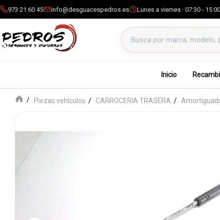
973 21 60 45
info@desguacespedros.es
Lunes a viernes · 07:30 - 15:0
Buscar productos
Inicio
Recambi
Piezas vehículos
CARROCERIA TRASERA
Amortiguado