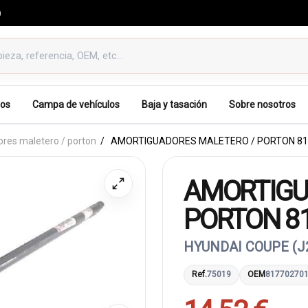
0
os
Campa de vehículos
Baja y tasación
Sobre nosotros
res maletero / porton
AMORTIGUADORES MALETERO / PORTON 81
AMORTIGU
PORTON 8
HYUNDAI COUPE (J2
Ref.
75019
OEM
81770270