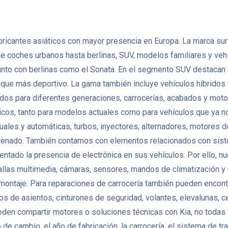
bricantes asiáticos con mayor presencia en Europa. La marca sur
e coches urbanos hasta berlinas, SUV, modelos familiares y vehí
a, junto con berlinas como el Sonata. En el segmento SUV destacan
e más deportivo. La gama también incluye vehículos híbridos y e
para diferentes generaciones, carrocerías, acabados y motori
tricos, tanto para modelos actuales como para vehículos que ya n
ales y automáticas, turbos, inyectores, alternadores, motores 
renado. También contamos con elementos relacionados con siste
tado la presencia de electrónica en sus vehículos. Por ello, nu
tallas multimedia, cámaras, sensores, mandos de climatización 
montaje. Para reparaciones de carrocería también pueden encontr
nemos de asientos, cinturones de seguridad, volantes, elevalunas, 
en compartir motores o soluciones técnicas con Kia, no todas 
ipo de cambio, el año de fabricación, la carrocería, el sistema de 