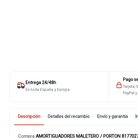
Pago s
Entrega 24/48h
Tarjeta,
En toda España y Europa
PayPal y
Descripción
Detalles del recambio
Envío y garantía
I
Compra
AMORTIGUADORES MALETERO / PORTON 8177027