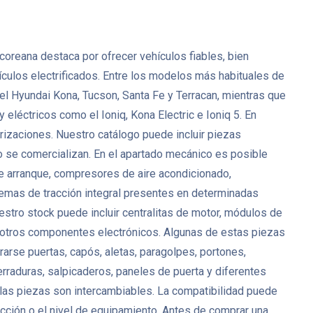
coreana destaca por ofrecer vehículos fiables, bien
culos electrificados. Entre los modelos más habituales de
 el Hyundai Kona, Tucson, Santa Fe y Terracan, mientras que
léctricos como el Ioniq, Kona Electric e Ioniq 5. En
zaciones. Nuestro catálogo puede incluir piezas
o se comercializan. En el apartado mecánico es posible
de arranque, compresores de aire acondicionado,
mas de tracción integral presentes en determinadas
estro stock puede incluir centralitas de motor, módulos de
y otros componentes electrónicos. Algunas de estas piezas
arse puertas, capós, aletas, paragolpes, portones,
cerraduras, salpicaderos, paneles de puerta y diferentes
las piezas son intercambiables. La compatibilidad puede
tracción o el nivel de equipamiento. Antes de comprar una