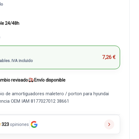
do
ble 24/48h
)
7,26 €
ables. IVA incluido
mbio revisado
Envío disponible
io de amortiguadores maletero / porton para hyundai
ferencia OEM IAM 8177027012 38661
★
323
opiniones