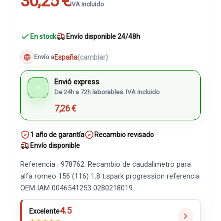
30,25 €
IVA incluido
En stock
Envío disponible 24/48h
España
(cambiar)
Envío a
Envió express
⚡
De 24h a 72h laborables. IVA incluido
7,26 €
1 año de garantía
Recambio revisado
Envío disponible
Referencia : 978762. Recambio de caudalimetro para
alfa romeo 156 (116) 1.8 t.spark progression referencia
OEM IAM 0046541253 0280218019
4.5
Excelente