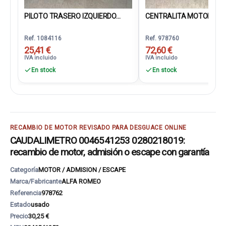
PILOTO TRASERO IZQUIERDO...
CENTRALITA MOTOR UCE.
Ref. 1084116
Ref. 978760
25,41 €
72,60 €
IVA incluido
IVA incluido
En stock
En stock
RECAMBIO DE MOTOR REVISADO PARA DESGUACE ONLINE
CAUDALIMETRO 0046541253 0280218019:
recambio de motor, admisión o escape con garantía
Categoría
MOTOR / ADMISION / ESCAPE
Marca/Fabricante
ALFA ROMEO
Referencia
978762
Estado
usado
Precio
30,25 €