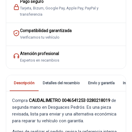
Pago seguro
Tarjeta, Bizum, Google Pay, Apple Pay, PayPal y
transferencia
Compatibilidad garantizada
Verificamos tu vehículo
Atención profesional
Expertos en recambios
Descripción
Detalles del recambio
Envío y garantía
Info
Compra
CAUDALIMETRO 0046541253 0280218019
de
segunda mano en Desguaces Pedrós. Es una pieza
revisada, lista para enviar y una alternativa económica
para reparar tu vehículo con garantía.
Antes de realizar el pedido, revisa la referencia interna,